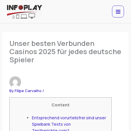
Skip
to
content
Unser besten Verbunden
Casinos 2025 für jedes deutsche
Spieler
By
Filipe Carvalho
/
Content
Entsprechend vorurteilsfrei sind unser
Spielbank Tests von
Testberichte.com?