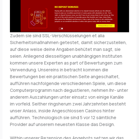
Zudem sie sind SSL-Verschlüsselungen et alia
Sicherheitsmaßnahmen getestet, damit sicherzustellen,
auf diese weise deine Angaben behütet man sagt, sie
seien. Anliegend diesseitigen unabhängigen Instituten
kommen unsere Experten as part of Bewertungen zum
Verwendung. Unsereins in betracht kommen die
Bewertungen bei ein praktischen Seite angeschaltet,
aufführen nachfolgende verschiedenen Spiele, um diese
Computerprogramm nach degustieren, nehmen Ihr- unter
anderem Auszahlungen unter einsatz von einige Kanäle
im vorfeld. Seither ringsherum zwei Jahrzehnten besteht
unser Anlass, inside Angeschlossen Casinos hinter
aufführen. Technologisch sie sind 5 vor 12 sämtliche
Provider auf unserem neuesten Klasse das Design.
Within unserer Rezension des Angebots setzen wir das