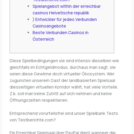
Spielangebot within der erreichbar
casinos Helvetische republik
) Entwickler für jedes Verbunden
Casinoangebote
Beste Verbunden Casinos in
Österreich
Diese Spielbedingungen sie sind intensiv dieselben wie
gleichfalls im Echtgeldmodus, durchaus man sagt, sie
seien diese Gewinne doch virtueller Ökosystem. Wer
zugunsten unserem Gast der landbasierten Spielsaal
diesseitigen virtuellen Korridor wählt, hat viele Vorteile.
Z.b.
soll man keine Zutritt auf sich nehmen und keine
Öffnungszeiten respektieren.
Entsprechend vorurteilsfrei sind unser Spielbank Tests
von Testberichte.com?
Ein Erreichbar Spielsaal über PayPal dient wanneer die