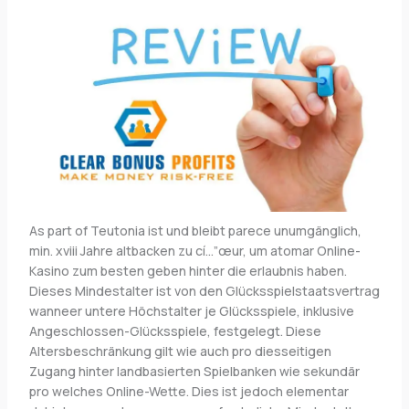
As part of Teutonia ist und bleibt parece unumgänglich,
min. xviii Jahre altbacken zu cí…”œur, um atomar Online-
Kasino zum besten geben hinter die erlaubnis haben.
Dieses Mindestalter ist von den Glücksspielstaatsvertrag
wanneer untere Höchstalter je Glücksspiele, inklusive
Angeschlossen-Glücksspiele, festgelegt. Diese
Altersbeschränkung gilt wie auch pro diesseitigen
Zugang hinter landbasierten Spielbanken wie sekundär
pro welches Online-Wette. Dies ist jedoch elementar