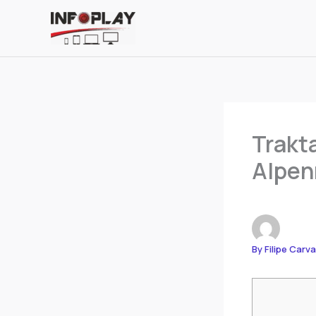
Skip
to
content
Trakt
Alpen
By
Filipe Carv