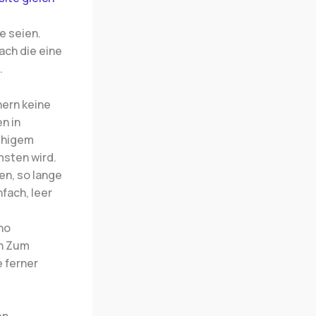
e seien.
ach die eine
.
nern keine
n in
uhigem
sten wird.
en, so lange
nfach, leer
no
en Zum
e ferner