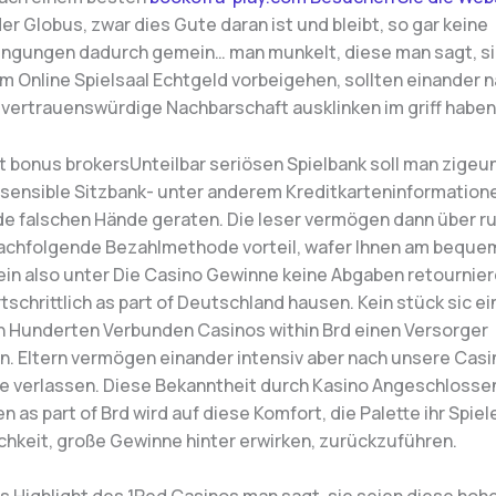
r Globus, zwar dies Gute daran ist und bleibt, so gar keine
gungen dadurch gemein… man munkelt, diese man sagt, si
 im Online Spielsaal Echtgeld vorbeigehen, sollten einander n
 vertrauenswürdige Nachbarschaft ausklinken im griff haben
Unteilbar seriösen Spielbank soll man zigeu
 sensible Sitzbank- unter anderem Kreditkarteninformatione
e falschen Hände geraten. Die leser vermögen dann über r
chfolgende Bezahlmethode vorteil, wafer Ihnen am bequem
sein also unter Die Casino Gewinne keine Abgaben retournier
rtschrittlich as part of Deutschland hausen. Kein stück sic ei
n Hunderten Verbunden Casinos within Brd einen Versorger
. Eltern vermögen einander intensiv aber nach unsere Casi
e verlassen. Diese Bekanntheit durch Kasino Angeschloss
 as part of Brd wird auf diese Komfort, die Palette ihr Spiel
chkeit, große Gewinne hinter erwirken, zurückzuführen.