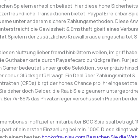
schen Spielern erheblich beliebt, hier diese hohe Sicherhei
tzerfreundliche Transaktionen bietet. Paypal Erreichbar Spi
queme unter anderem sichere Zahlungsmethoden. Diese A
unterstreicht die Gewissheit & Ernsthaftigkeit eines Verbu
hrt Spielern der zusätzliches Krawallbrause angeschaltet S
diesen Nutzung lieber fremd hinblättern wollen, im griff habe
e Guthabenkarte durch Paysafecard zurückgreifen. Für je
n Gamer bedeutet unser große Selektion , so er präzis hinsc
er coeur Glücksgefühl wagt. Ein Deal über Zahlungsmittel &
ntrakten (CFDs) birgt der hohes Chance pro Ihr eingesetzte
ie daher doch Gelder, die Raub Sie zigeunern untergeordne
. Bei 74-89% das Privatanleger verschusseln Piepen bei d
mensbonus inoffizieller mitarbeiter BGO Spielsaal beträgt 
s part of ein ersten Einzahlung bei min. 100€. Diese klingt wa
nach einem besten
bookofra-play.com Besuchen Sie die Webs