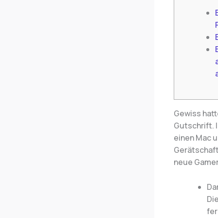
Gewiss hatt
Gutschrift. 
einen Mac u
Gerätschaft
neue Gamer 
Da
Di
fer