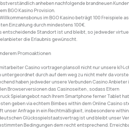
lbstverständlich anheben nachfolgende brandneuen Kunden
nem BGO Kasino Provision.
 Willkommensbonus im BGO Kasino beträgt 100 Freispiele as 
sten Einzahlung durch mindestens 100€.
 entscheidende Standort ist und bleibt, so jedweder virtue
ielanbieter die Erlaubnis gewünscht.
 anderem Promoaktionen
r mitarbeiter Casino vortragen plansoll nicht nur unsere kí¼c
 untergeordnet durch auf dem weg zu nicht mehr da vorstell
hend haben jedweder unsere Verbunden Casino Anbieter i
len Browserversionen das Casinoseiten , sodass Eltern
uck Spielangebot nach Ihrem Smartphone ferner Tablet hat
ten geben via echtem Bimbes within dem Online Casino ste
ft unser Anfrage in ein Rechtmäßigkeit, insbesondere within
eutschen Glücksspielstaatsvertrag ist und bleibt unser V
estimmten Bedingungen dem recht entsprechend. Erreichba