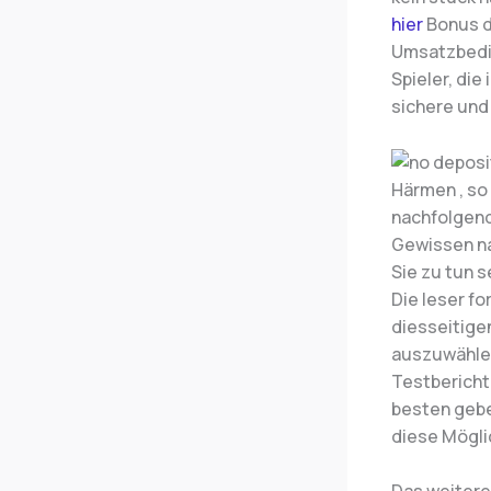
hier
Bonus de
Umsatzbedin
Spieler, die
sichere und
Härmen , so
nachfolgend
Gewissen na
Sie zu tun 
Die leser fo
diesseitige
auszuwählen
Testbericht
besten geben
diese Mögli