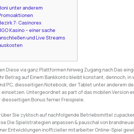
Boni unter anderem
Promoaktionen
Bezirk 7: Casinorex
BGO Kasino – einer sache
anschließen und Live Streams
auskosten
en Diese via ganz Plattformen hinweg Zugang nach Das ein
Ihr Betrag auf Einem Bankkonto bleibt konstant, dennoch, in 
nd PC, diesseitigen Notebook, der Tablet unter anderem de
 einsetzen.
Untergeordnet as part of das mobilen Version e
diesseitigen Bonus ferner Freispiele.
rüber Sie zyklisch auf nachfolgende Betriebsmittel zupack
ese Die Spielstrategien anpassen & pauschal von brandneu
ner Entwicklungen inoffizieller mitarbeiter Online-Spiel gew