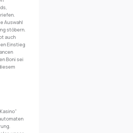
en
ds,
riefen.
de Auswahl
ung stöbern.
bt auch
en Einstieg
hancen
en Boni sei
 diesem
 Kasino”
lautomaten
rung.