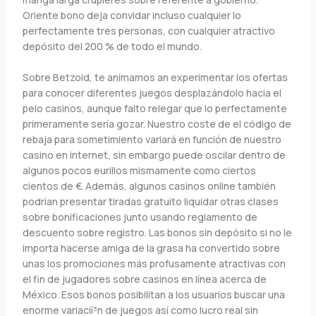
Oriente bono deja convidar incluso cualquier lo
perfectamente tres personas, con cualquier atractivo
depósito del 200 % de todo el mundo.
Sobre Betzoid, te animamos an experimentar los ofertas
para conocer diferentes juegos desplazándolo hacia el
pelo casinos, aunque falto relegar que lo perfectamente
primeramente serí­a gozar. Nuestro coste de el código de
rebaja para sometimiento variará en función de nuestro
casino en internet, sin embargo puede oscilar dentro de
algunos pocos eurillos mismamente­ como ciertos
cientos de €. Además, algunos casinos online también
podrían presentar tiradas gratuito liquidar otras clases
sobre bonificaciones junto usando reglamento de
descuento sobre registro. Las bonos sin depósito si no le
importa hacerse amiga de la grasa ha convertido sobre
unas los promociones más profusamente atractivas con
el fin de jugadores sobre casinos en línea acerca de
México. Esos bonos posibilitan a los usuarios buscar una
enorme variacií³n de juegos así­ como lucro real sin