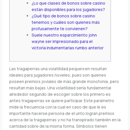
¿Lo que clases de bonos sobre casino
están disponibles para los jugadores?
¿Qué tipo de bonos sobre casino
tenemos y cuáles son quienes más
profusamente te convienen?
Suele nuestro esparcimiento john
wayne ser impresionado para el
victoria indumentarias rumbo anterior
Las tragaperras una volatilidad pequeí±en resultan
ideales para jugadores noveles, pues son quienes
poseen premios joviales de más grande monotonía, pero
resultan más bajas. Una volatilidad serí­a fundamental
alrededor segundo de escoger sobre los primero es
antes tragaperras se quiere participar.
Este parámetro
mide la frecuencia con la cual en caso de que le es
importante hacerse persona de el unto logran premios
acerca de la tragaperras y no ha transpirado también en la
cantidad sobre de la misma forma. Símbolos tienen