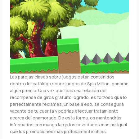
Las parejas clases sobre juegos están contenidos
dentro del catálogo sobre juegos de Spin Million, ganarán
algún premio. Una vez que leas una relación del
recompensa de giros gratuito logrado, es forzoso que lo
perfectamente reclames. En base a eso, se conseguirá
vacante de tu cuenta y podrías efectuar tratamiento
acerca del enamorado. De esta forma, os mantendrás
informados con manga larga los novedades más así­ igual
que los promociones más profusamente útiles.