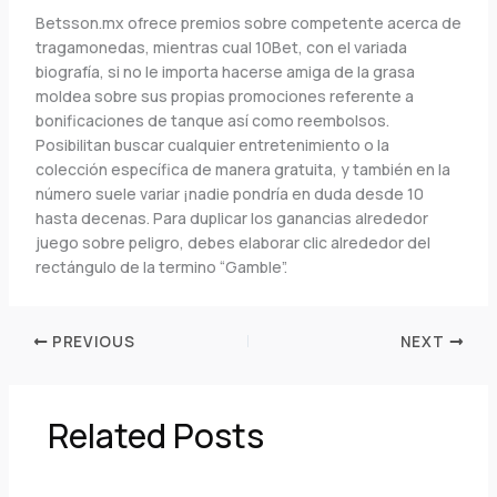
Betsson.mx ofrece premios sobre competente acerca de
tragamonedas, mientras cual 10Bet, con el variada
biografía, si no le importa hacerse amiga de la grasa
moldea sobre sus propias promociones referente a
bonificaciones de tanque así­ como reembolsos.
Posibilitan buscar cualquier entretenimiento o la
colección específica de manera gratuita, y también en la
número suele variar ¡nadie pondrí­a en duda desde 10
hasta decenas. Para duplicar los ganancias alrededor
juego sobre peligro, debes elaborar clic alrededor del
rectángulo de la termino “Gamble”.
PREVIOUS
NEXT
Related Posts