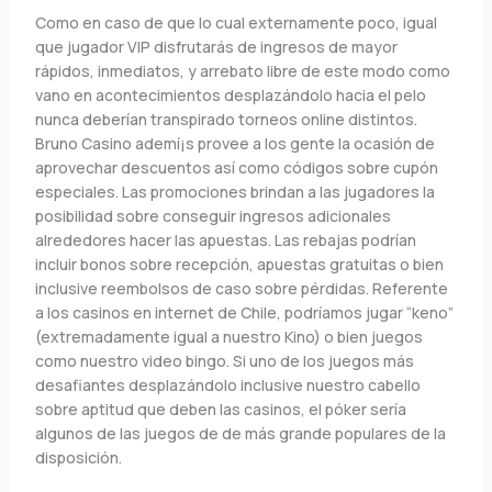
Como en caso de que lo cual externamente poco, igual
que jugador VIP disfrutarás de ingresos de mayor
rápidos, inmediatos, y arrebato libre de este modo­ como
vano en acontecimientos desplazándolo hacia el pelo
nunca deberían transpirado torneos online distintos.
Bruno Casino ademí¡s provee a los gente la ocasión de
aprovechar descuentos así­ como códigos sobre cupón
especiales. Las promociones brindan a las jugadores la
posibilidad sobre conseguir ingresos adicionales
alrededores hacer las apuestas. Las rebajas podrían
incluir bonos sobre recepción, apuestas gratuitas o bien
inclusive reembolsos de caso sobre pérdidas. Referente
a los casinos en internet de Chile, podrí­amos jugar “keno”
(extremadamente igual a nuestro Kino) o bien juegos
como nuestro video bingo. Si uno de los juegos más
desafiantes desplazándolo inclusive nuestro cabello
sobre aptitud que deben las casinos, el póker serí­a
algunos de las juegos de de más grande populares de la
disposición.