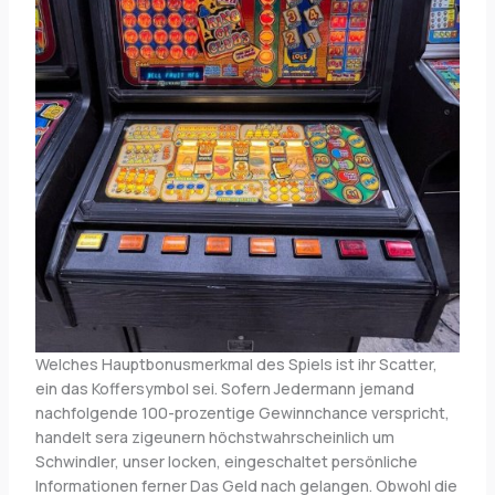
Welches Hauptbonusmerkmal des Spiels ist ihr Scatter,
ein das Koffersymbol sei. Sofern Jedermann jemand
nachfolgende 100-prozentige Gewinnchance verspricht,
handelt sera zigeunern höchstwahrscheinlich um
Schwindler, unser locken, eingeschaltet persönliche
Informationen ferner Das Geld nach gelangen. Obwohl die