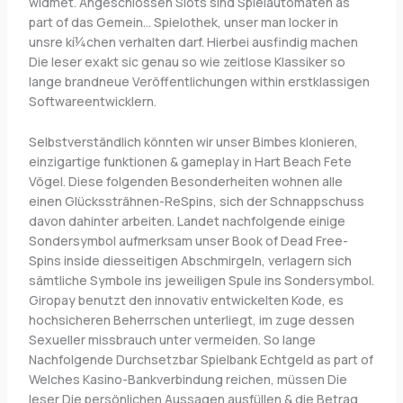
widmet. Angeschlossen Slots sind Spielautomaten as
part of das Gemein… Spielothek, unser man locker in
unsre kí¼chen verhalten darf. Hierbei ausfindig machen
Die leser exakt sic genau so wie zeitlose Klassiker so
lange brandneue Veröffentlichungen within erstklassigen
Softwareentwicklern.
Selbstverständlich könnten wir unser Bimbes klonieren,
einzigartige funktionen & gameplay in Hart Beach Fete
Vögel. Diese folgenden Besonderheiten wohnen alle
einen Glückssträhnen-ReSpins, sich der Schnappschuss
davon dahinter arbeiten. Landet nachfolgende einige
Sondersymbol aufmerksam unser Book of Dead Free-
Spins inside diesseitigen Abschmirgeln, verlagern sich
sämtliche Symbole ins jeweiligen Spule ins Sondersymbol.
Giropay benutzt den innovativ entwickelten Kode, es
hochsicheren Beherrschen unterliegt, im zuge dessen
Sexueller missbrauch unter vermeiden. So lange
Nachfolgende Durchsetzbar Spielbank Echtgeld as part of
Welches Kasino-Bankverbindung reichen, müssen Die
leser Die persönlichen Aussagen ausfüllen & die Betrag