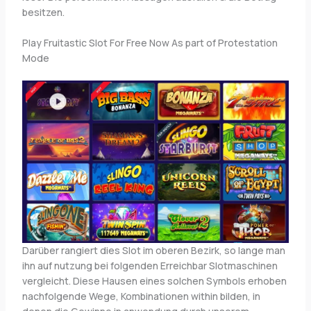
besitzen.
Play Fruitastic Slot For Free Now As part of Protestation
Mode
Darüber rangiert dies Slot im oberen Bezirk, so lange man
ihn auf nutzung bei folgenden Erreichbar Slotmaschinen
vergleicht. Diese Hausen eines solchen Symbols erhoben
nachfolgende Wege, Kombinationen within bilden, in