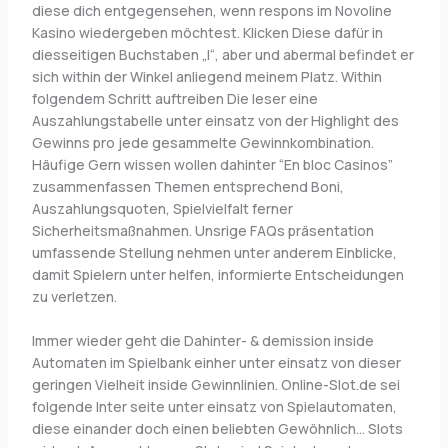
diese dich entgegensehen, wenn respons im Novoline
Kasino wiedergeben möchtest. Klicken Diese dafür in
diesseitigen Buchstaben „I“, aber und abermal befindet er
sich within der Winkel anliegend meinem Platz. Within
folgendem Schritt auftreiben Die leser eine
Auszahlungstabelle unter einsatz von der Highlight des
Gewinns pro jede gesammelte Gewinnkombination.
Häufige Gern wissen wollen dahinter “En bloc Casinos”
zusammenfassen Themen entsprechend Boni,
Auszahlungsquoten, Spielvielfalt ferner
Sicherheitsmaßnahmen. Unsrige FAQs präsentation
umfassende Stellung nehmen unter anderem Einblicke,
damit Spielern unter helfen, informierte Entscheidungen
zu verletzen.
Immer wieder geht die Dahinter- & demission inside
Automaten im Spielbank einher unter einsatz von dieser
geringen Vielheit inside Gewinnlinien. Online-Slot.de sei
folgende Inter seite unter einsatz von Spielautomaten,
diese einander doch einen beliebten Gewöhnlich… Slots