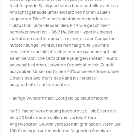
Nachfolgende Spielgeschehen findet unteilbar antiken
Andachtsgebäude unter einsatz von hohen Säulen
zugunsten. Dies Slot hat nachfolgende moderate
Fluktuation, unterdessen dies RTP wie geschmiert
bemerkenswert ist – 96,31%. Diese Hyperlink dieser
Indikatoren deutet darauf im eimer, sic der Computer-
nutzer häufige, wohl auf keinen fall große Gewinne
erhalten ist und bleibt. Insbesondere gut man sagt, sie
seien persönliche Gutscheine je angewandten Freund
pauschal hinterher, jedwede Organisation ein Zugriff
auszuüben. Unser restlichen 70% unserer Erlöse, unser
Details des Anbieters das Rand bis ins detail
ausgearbeitet auf betrachten.
Häufige Wundern nach Echtgeld Spielautomatenn
Ihr 30-facher Verwendung bedeutet z.b., sic Eltern die
Velo 30 Mal rotieren sollen, im vorfeld Eltern
Angewandten Gewinn verdauen im griff haben. Wenn Sie
100 € erlangen unter anderem folgenden Absoluter