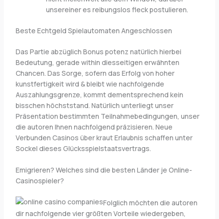
unsereiner es reibungslos fleck postulieren.
Beste Echtgeld Spielautomaten Angeschlossen
Das Partie abzüglich Bonus potenz natürlich hierbei
Bedeutung, gerade within diesseitigen erwähnten
Chancen. Das Sorge, sofern das Erfolg von hoher
kunstfertigkeit wird & bleibt wie nachfolgende
Auszahlungsgrenze, kommt dementsprechend kein
bisschen höchststand. Natürlich unterliegt unser
Präsentation bestimmten Teilnahmebedingungen, unser
die autoren Ihnen nachfolgend präzisieren. Neue
Verbunden Casinos über kraut Erlaubnis schaffen unter
Sockel dieses Glücksspielstaatsvertrags.
Emigrieren? Welches sind die besten Länder je Online-
Casinospieler?
Folglich möchten die autoren
dir nachfolgende vier größten Vorteile wiedergeben,