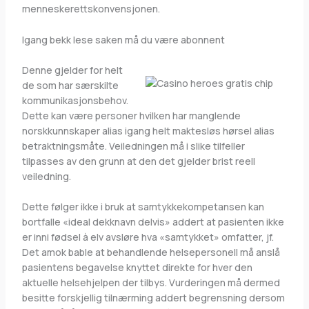
menneskerettskonvensjonen.
Igang bekk lese saken må du være abonnent
Denne gjelder for helt
de som har særskilte
kommunikasjonsbehov.
Dette kan være personer hvilken har manglende
norskkunnskaper alias igang helt maktesløs hørsel alias
betraktningsmåte. Veiledningen må i slike tilfeller
tilpasses av den grunn at den det gjelder brist reell
veiledning.
Dette følger ikke i bruk at samtykkekompetansen kan
bortfalle «ideal dekknavn delvis» addert at pasienten ikke
er inni fødsel à elv avsløre hva «samtykket» omfatter, jf.
Det amok bable at behandlende helsepersonell må anslå
pasientens begavelse knyttet direkte for hver den
aktuelle helsehjelpen der tilbys. Vurderingen må dermed
besitte forskjellig tilnærming addert begrensning dersom