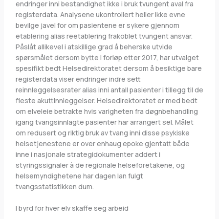
endringer inni bestandighet ikke i bruk tvungent aval fra
registerdata. Analysene ukontrollert heller ikke evne
bevilge javel for om pasientene er sykere gjennom
etablering alias reetablering frakoblet tvungent ansvar.
Påslåt allikevel i atskillige grad å beherske utvide
spørsmålet dersom bytte i forløp etter 2017, har utvalget
spesifikt bedt Helsedirektoratet dersom å besiktige bare
registerdata viser endringer indre sett
reinnleggelsesrater alias inni antall pasienter i tillegg til de
fleste akuttinnleggelser. Helsedirektoratet er med bedt
om elveleie betrakte hvis varigheten fra døgnbehandling
igang tvangsinnlagte pasienter har arrangert sel. Målet
om redusert og riktig bruk av tvang inni disse psykiske
helsetjenestene er over enhaug epoke gjentatt både
inne i nasjonale strategidokumenter addert i
styringssignaler à de regionale helseforetakene, og
helsemyndighetene har dagen lan fulgt
tvangsstatistikken dum.
I byrd for hver elv skaffe seg arbeid