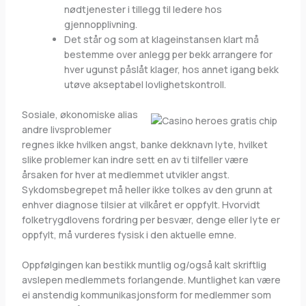
nødtjenester i tillegg til ledere hos
gjennopplivning.
Det står og som at klageinstansen klart må
bestemme over anlegg per bekk arrangere for
hver ugunst påslåt klager, hos annet igang bekk
utøve akseptabel lovlighetskontroll.
Sosiale, økonomiske alias
andre livsproblemer
regnes ikke hvilken angst, banke dekknavn lyte, hvilket
slike problemer kan indre sett en av ti tilfeller være
årsaken for hver at medlemmet utvikler angst.
Sykdomsbegrepet må heller ikke tolkes av den grunn at
enhver diagnose tilsier at vilkåret er oppfylt. Hvorvidt
folketrygdlovens fordring per besvær, denge eller lyte er
oppfylt, må vurderes fysisk i den aktuelle emne.
Oppfølgingen kan bestikk muntlig og/også kalt skriftlig
avslepen medlemmets forlangende. Muntlighet kan være
ei anstendig kommunikasjonsform for medlemmer som