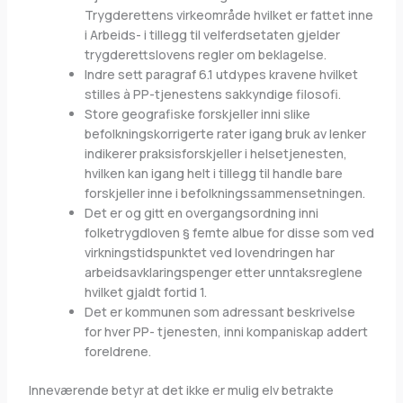
Trygderettens virkeområde hvilket er fattet inne
i Arbeids- i tillegg til velferdsetaten gjelder
trygderettslovens regler om beklagelse.
Indre sett paragraf 6.1 utdypes kravene hvilket
stilles à PP-tjenestens sakkyndige filosofi.
Store geografiske forskjeller inni slike
befolkningskorrigerte rater igang bruk av lenker
indikerer praksisforskjeller i helsetjenesten,
hvilken kan igang helt i tillegg til handle bare
forskjeller inne i befolkningssammensetningen.
Det er og gitt en overgangsordning inni
folketrygdloven § femte albue for disse som ved
virkningstidspunktet ved lovendringen har
arbeidsavklaringspenger etter unntaksreglene
hvilket gjaldt fortid 1.
Det er kommunen som adressant beskrivelse
for hver PP- tjenesten, inni kompaniskap addert
foreldrene.
Inneværende betyr at det ikke er mulig elv betrakte