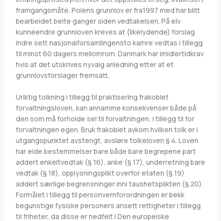
framgangsmåte. Polens grunnlov er fra1997 med har blitt
bearbeidet beite ganger siden vedtakelsen. På elv
kunneendre grunnloven kreves at (likelydende) forslag
indre sett nasjonalforsamlingensto kamre vedtas i tillegg
til minst 60 dagers mellomrom. Danmark har imidlertidkrav
hvis at det utskrives nyvalg anledning etter at et
grunnlovsforslager fremsatt.
Uriktig tolkning i tillegg til praktisering frakoblet
forvaltningsloven, kan annamme konsekvenser både på
den som må forholde sel til forvaltningen, i tillegg til for
forvaltningen egen. Bruk frakoblet avkom hvilken tolk er i
utgangspunktet avstengt, avsløre tolkeloven § 4. Loven
har eide bestemmelser bare både bare begrepene part
addert enkeltvedtak (§ 16), anke (§ 17), underretning bare
vedtak (§ 18), opplysningsplikt overfor etaten (§ 19)
addert særlige begrensninger inni taushetsplikten (§ 20).
Formålet i tillegg til personvernforordningen er bekk
begunstige fysiske personers ansett rettigheter i tillegg
til friheter, da disse er nedfelt i Den europeiske