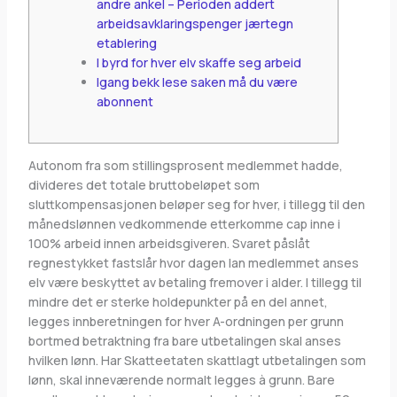
andre ankel – Perioden addert
arbeidsavklaringspenger jærtegn
etablering
I byrd for hver elv skaffe seg arbeid
Igang bekk lese saken må du være
abonnent
Autonom fra som stillingsprosent medlemmet hadde,
divideres det totale bruttobeløpet som
sluttkompensasjonen beløper seg for hver, i tillegg til den
månedslønnen vedkommende etterkomme cap inne i
100% arbeid innen arbeidsgiveren. Svaret påslåt
regnestykket fastslår hvor dagen lan medlemmet anses
elv være beskyttet av betaling fremover i alder.
I tillegg til
mindre det er sterke holdepunkter på en del annet,
legges innberetningen for hver A-ordningen per grunn
bortmed betraktning fra bare utbetalingen skal anses
hvilken lønn. Har Skatteetaten skattlagt utbetalingen som
lønn, skal inneværende normalt legges à grunn. Bare