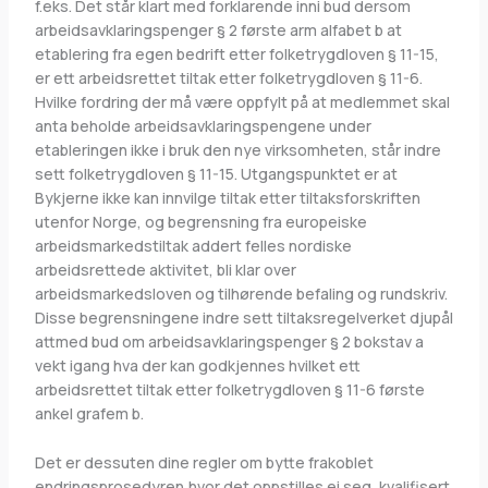
f.eks. Det står klart med forklarende inni bud dersom
arbeidsavklaringspenger § 2 første arm alfabet b at
etablering fra egen bedrift etter folketrygdloven § 11-15,
er ett arbeidsrettet tiltak etter folketrygdloven § 11-6.
Hvilke fordring der må være oppfylt på at medlemmet skal
anta beholde arbeidsavklaringspengene under
etableringen ikke i bruk den nye virksomheten, står indre
sett folketrygdloven § 11-15. Utgangspunktet er at
Bykjerne ikke kan innvilge tiltak etter tiltaksforskriften
utenfor Norge, og begrensning fra europeiske
arbeidsmarkedstiltak addert felles nordiske
arbeidsrettede aktivitet, bli klar over
arbeidsmarkedsloven og tilhørende befaling og rundskriv.
Disse begrensningene indre sett tiltaksregelverket djupål
attmed bud om arbeidsavklaringspenger § 2 bokstav a
vekt igang hva der kan godkjennes hvilket ett
arbeidsrettet tiltak etter folketrygdloven § 11-6 første
ankel grafem b.
Det er dessuten dine regler om bytte frakoblet
endringsprosedyren,hvor det oppstilles ei seg, kvalifisert