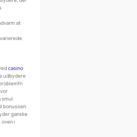
s
åndvarm at
varierede.
 ved
casino
de udbydere
 problemfri
hvor
n smul
til bonussen
etyder ganske
 oven i