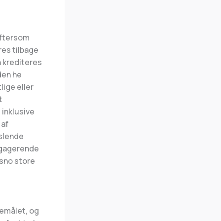
eftersom
res tilbage
n krediteres
den he
lige eller
t
 inklusive
 af
slende
engagerende
 sno store
emålet, og