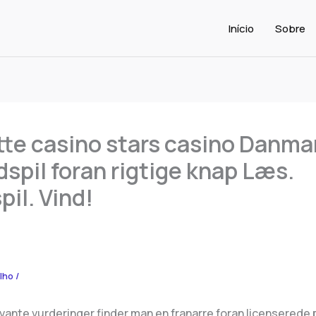
Início
Sobre
utte casino stars casino Danma
spil foran rigtige knap Læs.
il. Vind!
alho
/
vante vurderinger finder man en franarre foran licenserede 