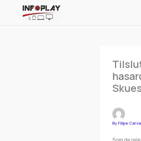
Skip
to
content
Tilsl
hasard
Skuesp
By
Filipe Carv
Som de rele