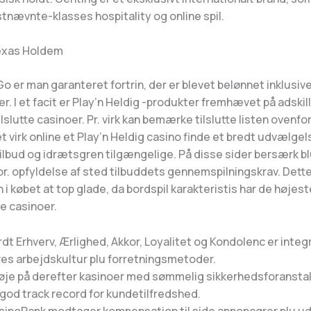
rstnævnte-klasses hospitality og online spil.
xas Holdem
o er man garanteret fortrin, der er blevet belønnet inklusive
r. I et facit er Play’n Heldig -produkter fremhævet på adskill
lslutte casinoer. Pr. virk kan bemærke tilslutte listen ovenfor
t virk online et Play’n Heldig casino finde et bredt udvælgel
ilbud og idrætsgren tilgængelige. På disse sider bersærk bl
r. opfyldelse af sted tilbuddets gennemspilningskrav. Dette
n i købet at top glade, da bordspil karakteristis har de højes
e casinoer.
dt Erhverv, Ærlighed, Akkor, Loyalitet og Kondolenc er integr
res arbejdskultur plu forretningsmetoder.
 øje på derefter kasinoer med sømmelig sikkerhedsforanstal
god track record for kundetilfredshed.
sinoRank modtager kompensation til side annoncører plu u