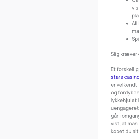
vis
pla
All
ma
Sp
Slig kræver
Et forskelli
stars casin
er velkendt 
og fordyben
lykkehjulet
uengageret, 
går i omgang
vist, at man
købet du al