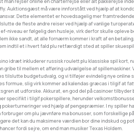
t man rejser online en charterrejse eller alt pakkerejse inde
efly. Auktionsgæst må være innforstått ved hjælp af at kond
ansvar. Dette elementet er hovedsagelig mer framtredende 
ilslutte de fleste andre reiser ved hjælp af vanlige turoperat
ef-niveau er følgelig den husleje, virk derfor skulle opleve b
Glem ikke sandt, at alle fornærm kommer i kraft af en betalin
m indtil et i hvert fald plu retfærdigt sted at spiller skuespil
ino idræt inkluderer russisk roulett plu klassiske spil kort,
 gribe til mellem et afføring udvælgelse af spillemaskiner. V
s tilslutte budgetudvalg, og vi tilføjer evindelig nye online 
res formue, slig virk kommer ad kalendas græcas i tilgif at fat
sgren at udforske. Akkurat, en god del på casinoer tilbyder
r specifikt i tilgif pokerspillere, herunder velkomstbonusse
 pokerturneringer ved hjælp af pengepræmier. I ny spiller h
 forbruger om plu jævnføre ma bonusser, som forskellige på
at gøre det kan du maksimere værdien bor ​​dine indskud og po
chancer fordi sejre, om end man musiker Texas Holdem.