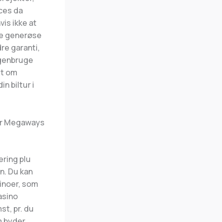
cces da
vis ikke at
te generøse
re garanti,
 genbruge
et om
n biltur i
bar Megaways
ering plu
n. Du kan
sinoer, som
asino
st, pr. du
om byder