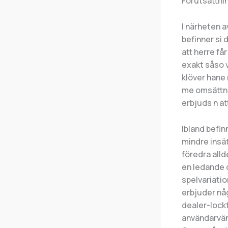
Förutsättnin
I närheten a
befinner si 
att herre få
exakt såso v
klöver hane 
me omsättni
erbjuds n at
Ibland befi
mindre insät
föredra all
en ledande 
spelvariatio
erbjuder någ
dealer-lockt
användarvän