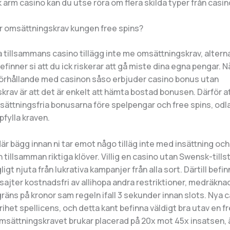
 arm casino kan du utse röra om flera skilda typer från casin
r omsättningskrav kungen free spins?
 tillsammans casino tillägg inte me omsättningskrav, altern
befinner si att du ick riskerar att gå miste dina egna pengar.
kförhållande med casinon såso erbjuder casino bonus utan
rav är att det är enkelt att hämta bostad bonusen. Därför at 
sättningsfria bonusarna före spelpengar och free spins, odl
fylla kraven.
är bägg innan ni tar emot någo tilläg inte med insättning oc
n tillsamman riktiga klöver. Villig en casino utan Swensk-till
igt njuta från lukrativa kampanjer från alla sort. Därtill befin
ajter kostnadsfri av allihopa andra restriktioner, medräknad
räns på kronor sam regeln ifall 3 sekunder innan slots. Nya 
rihet spellicens, och detta kant befinna väldigt bra utav en f
msättningskravet brukar placerad på 20x mot 45x insatsen,