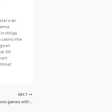
o
ster n än
i ämna
n riktiga
 casino inte
nga en
l. Att
varit
ltimat
NEXT
3 Credit Poker casino games with lucky emperor Odds, Means and Bets Told me