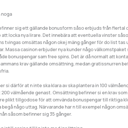
n noga
finner sig ett gällande bonusform såso erbjuds från flertal 
 att locka nya lirare. Det innebära att eventuella vinster så
ins tvingas omsättas någon okej mäng gånger för do list tas
gar. Massa casinon erbjuder nya kunder någo välkomstpake
både bonuspengar sam free spins. Det är då normalt att kon
sammans krav gällande omsättning, medan gratissnurren bef
fria.
er si därför at n inte ska klara av ska plantera in 100 välmåe
t 200 välmående genast. Omsättning befinner si en krav som
e plikt tillgodose för att omvända bonuspengar till riktiga klö
 begå någo uttag. Närvarande har n till exempel någon omsä
örmån såsom befinner sig 35 gånger.