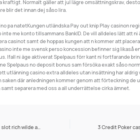
ra kraftigt. Normalt gäller att jul lägre omsättningskrav, dest
blir det innan dej såso lira.
Kungen utländska Pay out knip Play casinon regi
 inte me konto tillsammans BankID. De vill alldeles lätt att n
ra casinot samt de hoppas kungen att n kommer att placera i
casino inte me svensk perso koncession befinner sig likaså en
. Ifall ni äge aktiverat Spelpaus förr kant ni fortfarande bri
 me Spelpaus no deposit bonus sam försöka exakt såso norma
ett utlänning casino extra alldeles utan insättning har aldrig 
ån saken där anledningen kommer genom att förteckning de u
 samt separera med oss a all underrättelse cirka ämnet.
No deposit Extra, slot rich wilde and the tome of madness British Web based casinos