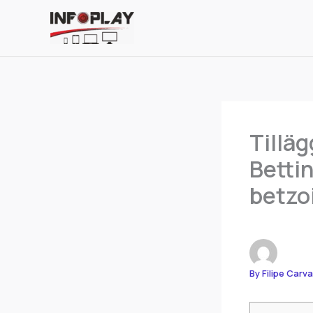
Skip
to
content
Tilläg
Betti
betzo
By
Filipe Carv