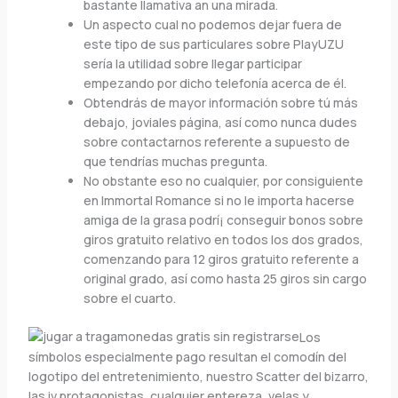
bastante llamativa an una mirada.
Un aspecto cual no podemos dejar fuera de
este tipo de sus particulares sobre PlayUZU
serí­a la utilidad sobre llegar participar
empezando por dicho telefonía acerca de él.
Obtendrás de mayor información sobre tú más
debajo, joviales página, así­ como nunca dudes
sobre contactarnos referente a supuesto de
que tendrí­as muchas pregunta.
No obstante eso no cualquier, por consiguiente
en Immortal Romance si no le importa hacerse
amiga de la grasa podrí¡ conseguir bonos sobre
giros gratuito relativo en todos los dos grados,
comenzando para 12 giros gratuito referente a
original grado, así­ como hasta 25 giros sin cargo
sobre el cuarto.
Los
símbolos especialmente pago resultan el comodín del
logotipo del entretenimiento, nuestro Scatter del bizarro,
las iv protagonistas, cualquier entereza, velas y