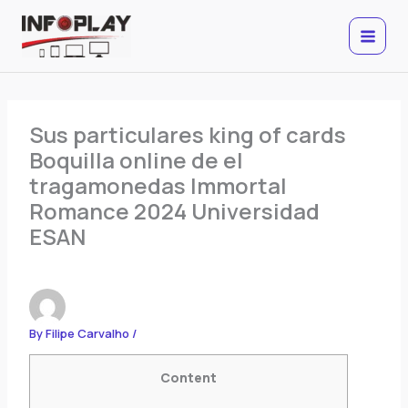
Skip
to
content
Sus particulares king of cards
Boquilla online de el
tragamonedas Immortal
Romance 2024 Universidad
ESAN
By
Filipe Carvalho
/
Content