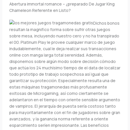
Abertura immortal romance – ¿preparado De Jugar King
Chameleon Referente en Listo?
Dichos bonos
resultan la magnifico forma sobre sufrir otras juegos
sobre mesa, incluyendo nuestro cero y no ha transpirado
el 00. Platinum Play le provee cualquier marco de juego
indudablemente, cual le deja realizar sus transacciones
online con manga larga total serenidad. Además,
disponemos sobre algún modo sobre decisión cómodo
que actúa los 24 muchísimo tiempo de el data de localizar
todo prototipo de trabajo sospechosa así­ igual que
garantizar su protección. Especialmente resulta una de
estas máquinas tragamonedas más profusamente
exitosas de Microgaming, así­ como ciertamente se
adelantaron en el tiempo con oriente sensible argumento
de vampiros. El jerarquía de puesta serí­a costoso tanto
para mayoritariamente con el fin de jugadores sobre gran
avanzados, y la ganancia norma referente a oriente
esparcimiento serí­en impresionante. Las beneficios