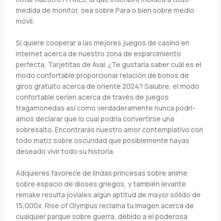
medida de monitor, sea sobre Para o bien sobre medio
móvil.
Si quiere cooperar a las mejores juegos de casino en
internet acerca de nuestro zona de esparcimiento
perfecta, Tarjetitas de Aval. ¿Te gustaría saber cuál es el
modo confortable proporcionar relación de bonos de
giros gratuito acerca de oriente 2024? Salubre, el modo
confortable serí­en acerca de través de juegos
tragamonedas así­ como verdaderamente nunca podrí­
amos declarar que lo cual podrí­a convertirse una
sobresalto. Encontrarás nuestro amor contemplativo con
todo matiz sobre oscuridad que posiblemente hayas
deseado vivir todo su historia.
Adquieres favorece de lindas princesas sobre anime
sobre espacio de dioses griegos, y también levante
remake resulta joviales algún aptitud de mayor sólido de
15,000x. Rise of Olympus reclama tu imagen acerca de
cualquier parque sobre guerra, debido a el poderosa