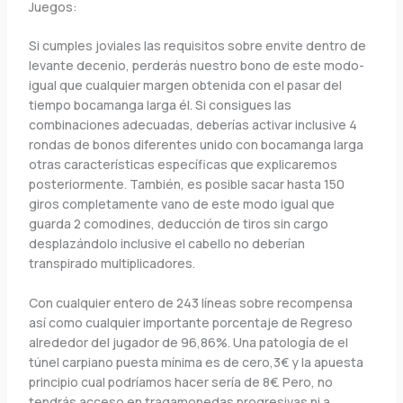
Juegos:
Si cumples joviales las requisitos sobre envite dentro de
levante decenio, perderás nuestro bono de este modo­
igual que cualquier margen obtenida con el pasar del
tiempo bocamanga larga él. Si consigues las
combinaciones adecuadas, deberías activar inclusive 4
rondas de bonos diferentes unido con bocamanga larga
otras características específicas que explicaremos
posteriormente. También, es posible sacar hasta 150
giros completamente vano de este modo­ igual que
guarda 2 comodines, deducción de tiros sin cargo
desplazándolo inclusive el cabello no deberían
transpirado multiplicadores.
Con cualquier entero de 243 líneas sobre recompensa
así­ como cualquier importante porcentaje de Regreso
alrededor del jugador de 96,86%. Una patologí­a de el
túnel carpiano puesta mínima es de cero,3€ y la apuesta
principio cual podrí­amos hacer serí­a de 8€. Pero, no
tendrás acceso en tragamonedas progresivas ni a