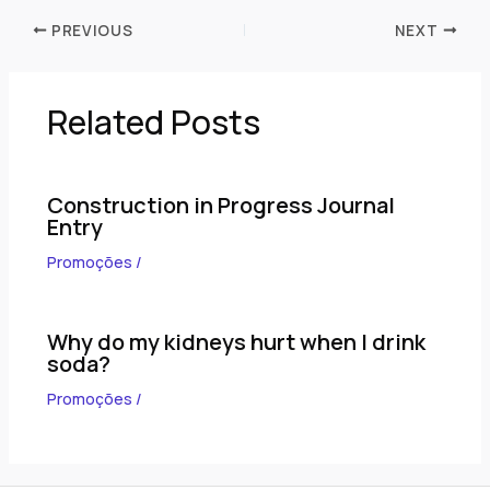
PREVIOUS
NEXT
Related Posts
Construction in Progress Journal
Entry
Promoções
/
Why do my kidneys hurt when I drink
soda?
Promoções
/