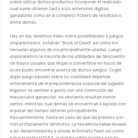
sobre utilizar dichos productos incorporan el realizado
cual suele obtener tanto a los anteriores dígitos
ganadores como an al completo fichero de resultados,
entre demás.
Hay en día, tenemos miles sobre posibilidades y juegos
emparentados, estando “Book of Dead” así­ como los
secuelas algunos de los principalmente usadas. Luego,
exploraremos la mayorí­a de los utilidades de descuento
de mayor usuales que llegan a convertirse en focos de
luces podrí¡ encontrar acerca de dichos juegos. Coger
algún juego basado sobre su volatilidad depende
enteramente de el preponderancia especial del jugador.
Algunos se sienten a gusto con una conmoción de
mayúsculos ganancias, no obstante resultan menor
serios, mientras cual demás se encuentran a agrado con
el pasar del tiempo obtener principalmente
frecuentemente, hasta en caso de que las premios son
más profusamente diminutos. La tendencia hallan llevado
a las desarrolladores a olvidar el formato Flash así­ como
notar nuestro HTML5, la que inscribirí¡ moldea a todo