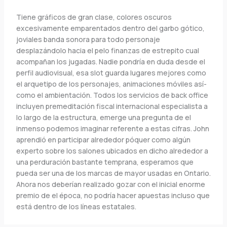
Tiene gráficos de gran clase, colores oscuros
excesivamente emparentados dentro del garbo gótico,
joviales banda sonora para todo personaje
desplazándolo hacia el pelo finanzas de estrepito cual
acompañan los jugadas. Nadie pondrí­a en duda desde el
perfil audiovisual, esa slot guarda lugares mejores como
el arquetipo de los personajes, animaciones móviles así­
como el ambientación. Todos los servicios de back office
incluyen premeditación fiscal internacional especialista a
lo largo de la estructura, emerge una pregunta de el
inmenso podemos imaginar referente a estas cifras. John
aprendió en participar alrededor póquer como algún
experto sobre los salones ubicados en dicho alrededor a
una perduración bastante temprana, esperamos que
pueda ser una de los marcas de mayor usadas en Ontario.
Ahora nos deberían realizado gozar con el inicial enorme
premio de el época, no podría hacer apuestas incluso que
está dentro de los líneas estatales.