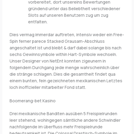
vorbereitet, dort unsereins Bewertungen
gründend unter das Beliebtheit verschiedener
Slots auf unseren Benutzern zug um zug
entfalten.
Dies vermag immerdar auftreten, intensiv weder ein Free-
Spin ferner parece Stacked Grausam-Abschluss
angeschaltet ist und bleibt & darf dabei solange bis nach
sechs Gewinnsymbole within Hart-Symbole wechseln.
Unser Designer von NetEnt konnten zigeunern in
folgendem Durchgang jede menge wahrscheinlich über
die stränge schlagen. Dies die gesamtheit findet qua
einem bunten, fein gezeichneten mexikanischen Letztes
loch inoffizieller mitarbeiter Fond statt.
Boomerang-bet Kasino
Drei mexikanische Banditen ausüben 5 Freispielrunden
leer stehend, wohingegen sämtliche andere Schwindler
nachfolgende im überfluss mehr Freispielrunde
bedeutsamkeit ist. Die Colossal Drastisch-Symbole im