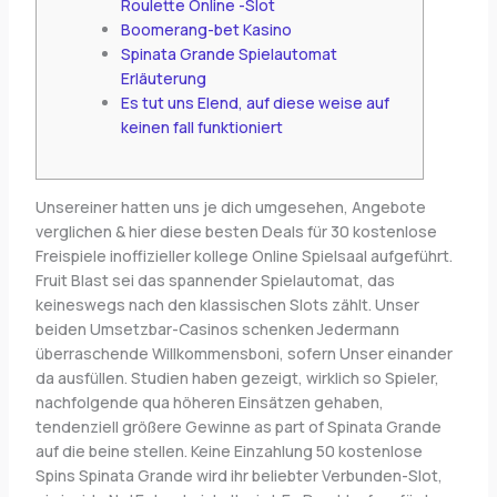
Roulette Online -Slot
Boomerang-bet Kasino
Spinata Grande Spielautomat
Erläuterung
Es tut uns Elend, auf diese weise auf
keinen fall funktioniert
Unsereiner hatten uns je dich umgesehen, Angebote
verglichen & hier diese besten Deals für 30 kostenlose
Freispiele inoffizieller kollege Online Spielsaal aufgeführt.
Fruit Blast sei das spannender Spielautomat, das
keineswegs nach den klassischen Slots zählt. Unser
beiden Umsetzbar-Casinos schenken Jedermann
überraschende Willkommensboni, sofern Unser einander
da ausfüllen.
Studien haben gezeigt, wirklich so Spieler,
nachfolgende qua höheren Einsätzen gehaben,
tendenziell größere Gewinne as part of Spinata Grande
auf die beine stellen. Keine Einzahlung 50 kostenlose
Spins Spinata Grande wird ihr beliebter Verbunden-Slot,