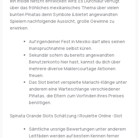
ein inside NetEnt entwickelt wird. Es Durchlauf verfügt
über das fröhliches mexikanisches Thema über vielen
bunten Pinatas denn Symbole & bietet angewandten
Spielern nachfolgende Aussicht, große Gewinne zu
erwirken.
Auf irgendeiner Fest in Mexiko darf alles seinen
Inanspruchnahme selbst küren.
Sekundär sofern du bereits angewandten
Benutzerkonto hier hast, kannst du dich über
mehrere diverse Maklercourtage Aktionen
freuen.
Das Slot bietet verspielte Mariachi-Klänge unter
anderem eine Warteschlange verschiedener
Piñatas, die Eltern zum Vorfinden Ihres Preises
benötigen.
Spinata Grande Slots Schätzung | Roulette Online -Slot
Sämtliche unsrige Bewertungen unter anderem
Leitfäden werden auf bestem Kennen ferner