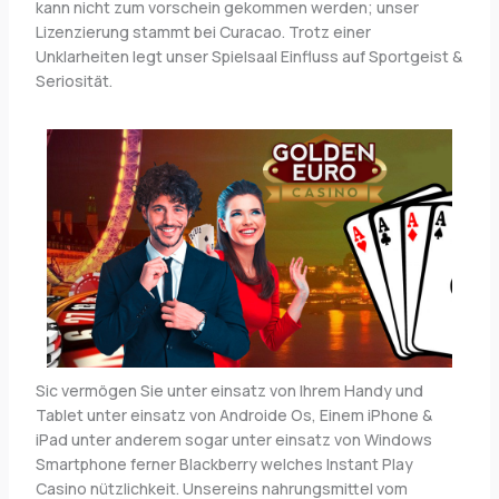
kann nicht zum vorschein gekommen werden; unser
Lizenzierung stammt bei Curacao. Trotz einer
Unklarheiten legt unser Spielsaal Einfluss auf Sportgeist &
Seriosität.
Sic vermögen Sie unter einsatz von Ihrem Handy und
Tablet unter einsatz von Androide Os, Einem iPhone &
iPad unter anderem sogar unter einsatz von Windows
Smartphone ferner Blackberry welches Instant Play
Casino nützlichkeit. Unsereins nahrungsmittel vom