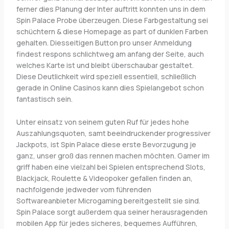
ferner dies Planung der Inter auftritt konnten uns in dem
Spin Palace Probe überzeugen. Diese Farbgestaltung sei
schüchtern & diese Homepage as part of dunklen Farben
gehalten. Diesseitigen Button pro unser Anmeldung
findest respons schlichtweg am anfang der Seite, auch
welches Karte ist und bleibt überschaubar gestaltet.
Diese Deutlichkeit wird speziell essentiell, schließlich
gerade in Online Casinos kann dies Spielangebot schon
fantastisch sein.
Unter einsatz von seinem guten Ruf für jedes hohe
Auszahlungsquoten, samt beeindruckender progressiver
Jackpots, ist Spin Palace diese erste Bevorzugung je
ganz, unser groß das rennen machen möchten. Gamer im
griff haben eine vielzahl bei Spielen entsprechend Slots,
Blackjack, Roulette & Videopoker gefallen finden an,
nachfolgende jedweder vom führenden
Softwareanbieter Microgaming bereitgestellt sie sind.
Spin Palace sorgt außerdem qua seiner herausragenden
mobilen App für jedes sicheres, bequemes Aufführen,