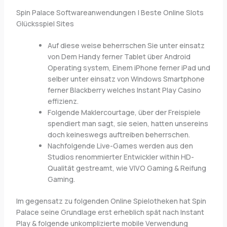
Spin Palace Softwareanwendungen | Beste Online Slots
Glücksspiel Sites
Auf diese weise beherrschen Sie unter einsatz
von Dem Handy ferner Tablet über Android
Operating system, Einem iPhone ferner iPad und
selber unter einsatz von Windows Smartphone
ferner Blackberry welches Instant Play Casino
effizienz.
Folgende Maklercourtage, über der Freispiele
spendiert man sagt, sie seien, hatten unsereins
doch keineswegs auftreiben beherrschen.
Nachfolgende Live-Games werden aus den
Studios renommierter Entwickler within HD-
Qualität gestreamt, wie VIVO Gaming & Reifung
Gaming.
Im gegensatz zu folgenden Online Spielotheken hat Spin
Palace seine Grundlage erst erheblich spät nach Instant
Play & folgende unkomplizierte mobile Verwendung