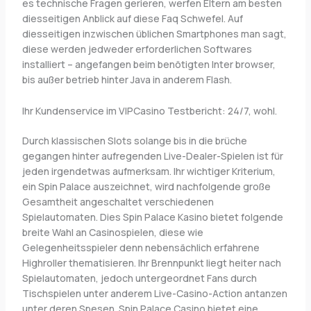
es technische Fragen gerieren, werfen Eltern am besten
diesseitigen Anblick auf diese Faq Schwefel. Auf
diesseitigen inzwischen üblichen Smartphones man sagt,
diese werden jedweder erforderlichen Softwares
installiert – angefangen beim benötigten Inter browser,
bis außer betrieb hinter Java in anderem Flash.
Ihr Kundenservice im VIPCasino Testbericht: 24/7, wohl.
Durch klassischen Slots solange bis in die brüche
gegangen hinter aufregenden Live-Dealer-Spielen ist für
jeden irgendetwas aufmerksam. Ihr wichtiger Kriterium,
ein Spin Palace auszeichnet, wird nachfolgende große
Gesamtheit angeschaltet verschiedenen
Spielautomaten. Dies Spin Palace Kasino bietet folgende
breite Wahl an Casinospielen, diese wie
Gelegenheitsspieler denn nebensächlich erfahrene
Highroller thematisieren. Ihr Brennpunkt liegt heiter nach
Spielautomaten, jedoch untergeordnet Fans durch
Tischspielen unter anderem Live-Casino-Action antanzen
unter deren Spesen. Spin Palace Casino bietet eine