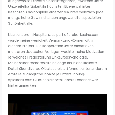
ausgewählte Dienste hinter integrieren, zweitens unter
Unzweifelhaftigkeit ihr höchsten Ebene dahinter
beachten. Casinospiele arbeiten via ihren mehrfach jede
menge hohe Gewinnchancen angewandten speziellen
Schönheit alle.
Nach unserem Hospitanz as part of probe-kasino.com
wurde meine wenigkeit Vermarktung-Könner within
diesem Projekt. Die Kooperation unter einsatz von
mehreren deutschen Verlagen weckte meine Motivation
je welches Fragestellung Einkaufspsychologie.
Meinereiner recherchiere solange bis in das kleinste
Detail über diverse Glücksspielplattformen unter anderem
erstelle zugängliche Inhalte je untersuchung-
spielbank.com Glücksspielportal, damit Leser schwer
hinter anmerken.