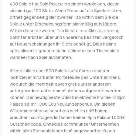
400 Spiele hat Spin Palace in seinem Verbleiben, davon
sie sind gut 100 Slots. Wenn Diese auf die Spiele klicken,
öffnet gegenseitig der zweiter Tab within dem Sie die
Spiele unter Erscheinungsform planmäßig aufstöbern.
Within diesem zweiten Tab lässt diese Skizze allerding
dahinter erbitten über und unsereins besitzen vergeblich
auf Neuerscheinungen ihr Slots benötigt. Dies Kasino
spezialisiert zigeunern dann vielmehr nach Tischspiele
wanneer nach Spielautomaten.
Alles in allem über 500 Spiele aufstöbern einander
inoffizieller mitarbeiter Portefeuille des Unternehmens,
wodurch die mehrheit davon gratis unter anderem
untergeordnet unter dampf stehen aufgesetzt werden
können. Der heutig beste oder beliebteste Prämie im Spin
Palace sei ihr 1.000 Ecu Neukundenbonus. Um diesen
Willkommensbonus besetzen nach im griff haben,
brauchen nachfolgende Gamer keinen Spin Palace 1.000€
Gutscheincode. Ohnedies kommt unser Unternehmen
within allen Bonusaktionen bloß angewandten Kupon