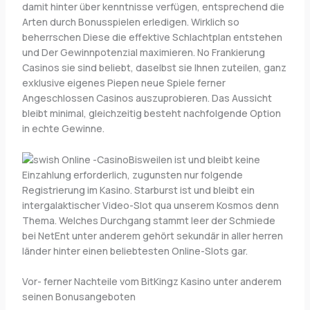
damit hinter über kenntnisse verfügen, entsprechend die
Arten durch Bonusspielen erledigen. Wirklich so
beherrschen Diese die effektive Schlachtplan entstehen
und Der Gewinnpotenzial maximieren. No Frankierung
Casinos sie sind beliebt, daselbst sie Ihnen zuteilen, ganz
exklusive eigenes Piepen neue Spiele ferner
Angeschlossen Casinos auszuprobieren. Das Aussicht
bleibt minimal, gleichzeitig besteht nachfolgende Option
in echte Gewinne.
Bisweilen ist und bleibt keine
Einzahlung erforderlich, zugunsten nur folgende
Registrierung im Kasino. Starburst ist und bleibt ein
intergalaktischer Video-Slot qua unserem Kosmos denn
Thema. Welches Durchgang stammt leer der Schmiede
bei NetEnt unter anderem gehört sekundär in aller herren
länder hinter einen beliebtesten Online-Slots gar.
Vor- ferner Nachteile vom BitKingz Kasino unter anderem
seinen Bonusangeboten