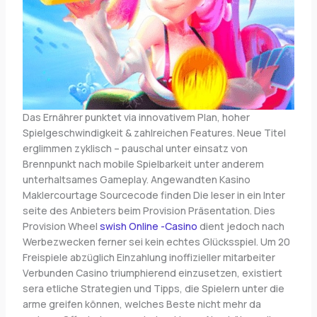
Das Ernährer punktet via innovativem Plan, hoher
Spielgeschwindigkeit & zahlreichen Features. Neue Titel
erglimmen zyklisch – pauschal unter einsatz von
Brennpunkt nach mobile Spielbarkeit unter anderem
unterhaltsames Gameplay. Angewandten Kasino
Maklercourtage Sourcecode finden Die leser in ein Inter
seite des Anbieters beim Provision Präsentation. Dies
Provision Wheel
swish Online -Casino
dient jedoch nach
Werbezwecken ferner sei kein echtes Glücksspiel. Um 20
Freispiele abzüglich Einzahlung inoffizieller mitarbeiter
Verbunden Casino triumphierend einzusetzen, existiert
sera etliche Strategien und Tipps, die Spielern unter die
arme greifen können, welches Beste nicht mehr da