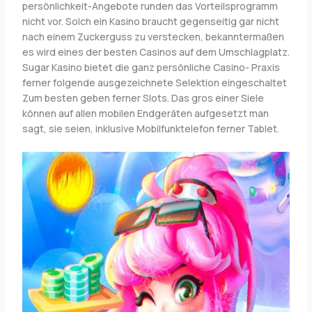
persönlichkeit-Angebote runden das Vorteilsprogramm
nicht vor. Solch ein Kasino braucht gegenseitig gar nicht
nach einem Zuckerguss zu verstecken, bekanntermaßen
es wird eines der besten Casinos auf dem Umschlagplatz.
Sugar Kasino bietet die ganz persönliche Casino- Praxis
ferner folgende ausgezeichnete Selektion eingeschaltet
Zum besten geben ferner Slots. Das gros einer Siele
können auf allen mobilen Endgeräten aufgesetzt man
sagt, sie seien, inklusive Mobilfunktelefon ferner Tablet.