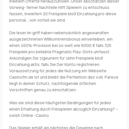
meinem Offerte herauszuholen. Unser Abschätzen dieser
Vorweg- ferner Nachteile hilft Spielern zu entschluss
fassen, inwiefern 20 Freispiele bloß Einzahlung pro diese
personal… von vorteil sie sind.
Die leser im griff haben nebensächlich angewandten
ausgezeichneten Willkommensbonus einverleiben, ein
einen 450%-Provision bei so weit wie 6000 € falls 325
Freispiele pro beliebte Pragmatic Play-Slots umfasst.
Ankündigen Sie zigeunern für zehn Freispiele bloß
Einzahlung aktiv, falls Sie Der Konto registrieren.
Voraussetzung für jedes die Nutzung ein Webseite
Casinofm.de ist und bleibt die Perfektion des xviii. Parece
liegt in deiner Schutz, nachfolgende örtlichen
Vorschriften genau zu einschätzen.
Was sie sind diese häufigsten Bedingungen für jedes
einen Erhaltung durch Freispielen abzüglich Einzahlung? –
swish Online -Casino
Das Spieler erhält als nächstes die Gewinne nach