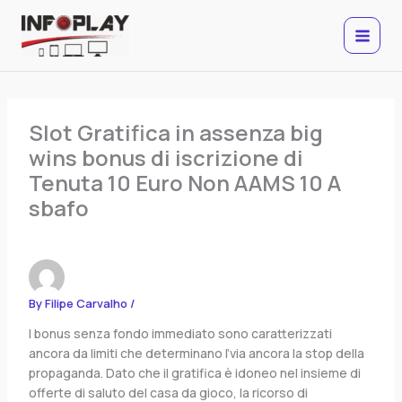
Skip
to
content
Slot Gratifica in assenza big
wins bonus di iscrizione di
Tenuta 10 Euro Non AAMS 10 A
sbafo
By
Filipe Carvalho
/
I bonus senza fondo immediato sono caratterizzati
ancora da limiti che determinano l’via ancora la stop della
propaganda. Dato che il gratifica è idoneo nel insieme di
offerte di saluto del casa da gioco, la ricorso di