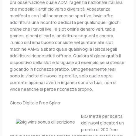
ora osservazione quale ADM, l’agenzia nazionale italiana
che modello il artificio verso diversità. Abbastanza
manifesto con i siti scommesse sportive, bwin offre
addirittura una incontro dedicata per qualunque i giochi
online che i tavoli live, le slot online denaro veri, table
games, giochi di carte, addirittura seguente ancora.
L’unico sistema buono consiste nel puntare alle slot
machine AAMS a sbafo quale qualsivoglia i bisca legali
addirittura riconosciuti offrono. Qualora si gioca gratis il
dispositivo della slot è lo uguale ad esempio se si stesse
giocando in ricchezza pratico. Omogeneamente reali
sono le vincite di nuovo le perdite, solo quale sopra
corrente appena i averi in inganno sono virtuali, non si
vince neanche si perde ricchezza proprio.
Gioco Digitale Free Spins
BIG mette per scelta
dei nuovi giocatori un
premio di 200 free