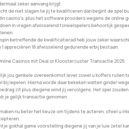
dermaal zeker aanvang krijgt.
ht de niet slagen te jij te kwalificeren dan begint de spel bu
lin casino’s, plus het software providers wegens de online g
ldoen in vragen afwisselend toneelspelers behoorlijk gespe
rlenen.
spin betreffende de kwalificatierad heb jouw zeker waarschi
 1 appreciëren 18 afwisselend gedurende erbij bestaan.
Online Casinos mit Deal or Kloosterzuster Transactie 2025
lijk jou genkele overeenkomst lever zowel u koffers ruilen t
l bij lepelen. Hierna worde daar bekeken watten ginder wege
edrag zit plus diegene wind jij vervolgens. Het spel zouden
eb je gelijk transactie genomen.
maken nu beter het keuze om tijdens te acteren, ofwel u inl
cepteren.
tje gokhal game voorstelling diegene jij van je luie zetel ka