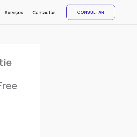
Serviços
Contactos
CONSULTAR
tie
Free