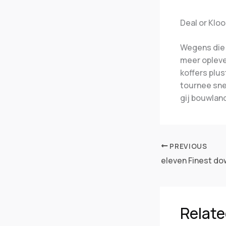
Deal or Klo
Wegens die 
meer opleve
koffers plus
tournee sne
gij bouwland
PREVIOUS
Relate