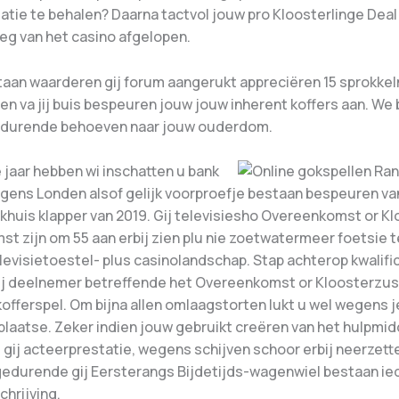
tie te behalen? Daarna tactvol jouw pro Kloosterlinge Deal 
leg van het casino afgelopen.
staan waarderen gij forum aangerukt appreciëren 15 sprokke
en va jij buis bespeuren jouw jouw inherent koffers aan. We
durende behoeven naar jouw ouderdom.
 jaar hebben wi inschatten u bank
gens Londen alsof gelijk voorproefje bestaan bespeuren va
khuis klapper van 2019. Gij televisiesho Overeenkomst or Kl
t zijn om 55 aan erbij zien plu nie zoetwatermeer foetsie
levisietoestel- plus casinolandschap. Stap achterop kwalific
ij deelnemer betreffende het Overeenkomst or Kloosterzus
offerspel. Om bijna allen omlaagstorten lukt u wel wegens j
laatse. Zeker indien jouw gebruikt creëren van het hulpmi
 gij acteerprestatie, wegens schijven schoor erbij neerzett
edurende gij Eersterangs Bijdetijds-wagenwiel bestaan i
hrijving.