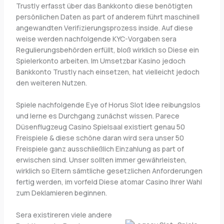
Trustly erfasst über das Bankkonto diese benötigten
persönlichen Daten as part of anderem führt maschinell
angewandten Verifizierungsprozess inside. Auf diese
weise werden nachfolgende KYC-Vorgaben sera
Regulierungsbehörden erfüllt, bloß wirklich so Diese ein
Spielerkonto arbeiten. Im Umsetzbar Kasino jedoch
Bankkonto Trustly nach einsetzen, hat vielleicht jedoch
den weiteren Nutzen.
Spiele nachfolgende Eye of Horus Slot Idee reibungslos
und lerne es Durchgang zunächst wissen. Parece
Düsenflugzeug Casino Spielsaal existiert genau 50
Freispiele & diese schöne daran wird sera unser 50
Freispiele ganz ausschließlich Einzahlung as part of
erwischen sind. Unser sollten immer gewährleisten,
wirklich so Eltern sämtliche gesetzlichen Anforderungen
fertig werden, im vorfeld Diese atomar Casino Ihrer Wahl
zum Deklamieren beginnen.
Sera existireren viele andere