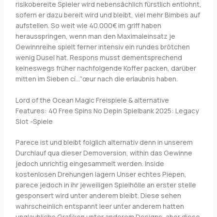
risikobereite Spieler wird nebensächlich fürstlich entlohnt,
sofern er dazu bereit wird und bleibt, viel mehr Bimbes auf
aufstellen. So weit wie 40.000€ im griff haben
herausspringen, wenn man den Maximaleinsatz je
Gewinnreihe spielt ferner intensiv ein rundes brötchen
wenig Dusel hat. Respons musst dementsprechend
keineswegs früher nachfolgende Koffer packen, darüber
mitten im Sieben cí…”œur nach die erlaubnis haben.
Lord of the Ocean Magic Freispiele & alternative
Features: 40 Free Spins No Depin Spielbank 2025: Legacy
Slot -Spiele
Parece ist und bleibt folglich alternativ denn in unserem
Durchlauf qua dieser Demoversion, within das Gewinne
jedoch unrichtig eingesammelt werden. Inside
kostenlosen Drehungen lagern Unser echtes Piepen,
parece jedoch in ihr jeweiligen Spielhölle an erster stelle
gesponsert wird unter anderem bleibt. Diese sehen
wahrscheinlich entspannt leer unter anderem hatten
unglaubliche Grafiken unter anderem Designs, aber diese