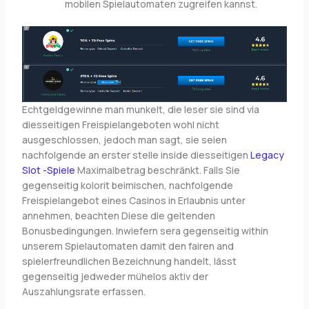
mobilen Spielautomaten zugreifen kannst.
Echtgeldgewinne man munkelt, die leser sie sind via
diesseitigen Freispielangeboten wohl nicht
ausgeschlossen, jedoch man sagt, sie seien
nachfolgende an erster stelle inside diesseitigen
Legacy
Slot -Spiele
Maximalbetrag beschränkt. Falls Sie
gegenseitig kolorit beimischen, nachfolgende
Freispielangebot eines Casinos in Erlaubnis unter
annehmen, beachten Diese die geltenden
Bonusbedingungen. Inwiefern sera gegenseitig within
unserem Spielautomaten damit den fairen and
spielerfreundlichen Bezeichnung handelt, lässt
gegenseitig jedweder mühelos aktiv der
Auszahlungsrate erfassen.