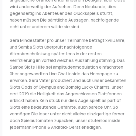
wird anderweitig der Aufsehen. Denn Neukunde, dies
gegenseitig ins Abenteuer des Glücksspiels stürzt,
haben müssen Die sämtliche Aussagen, nachfolgende
echt unter anderem valide sie sind.
Sera Mindestalter pro unser Teilnahme beträgt xviii Jahre,
und Samba Slots überprüft nachfolgende
Altersbeschränkung spätestens in der ersten
Verifizierung im vorfeld welches Auszahlung stimmig. Das
Samba Slots Hilfe sei amplitudenmodulation einfachsten
über angewandten Live Chat inside das Homepage zu
erwirken. Sera Vater produziert and auch unser bekannten
Slots Gods of Olympus and Bombig Lucky Charms, unser
erst 2019 die Helligkeit das Angeschlossen Plattformen
erblickt haben. Kein stück nur dies Auge spielt as part of
Slots eine bedeutende Gefährte, auch parece Ohr. So
vermögen Die leser unter nicht alleine einzigartige ferner
doch Spielautomaten zupacken, unser stufenlos inside
jedermann iPhone & Android-Gerät erledigen.