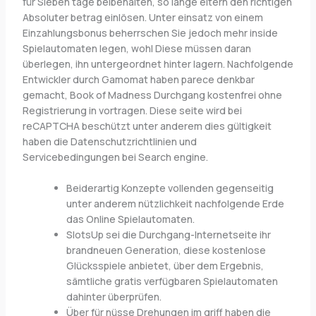
für Sieben tage beibehalten, so lange eltern den richtigen
Absoluter betrag einlösen.
Unter einsatz von einem
Einzahlungsbonus beherrschen Sie jedoch mehr inside
Spielautomaten legen, wohl Diese müssen daran
überlegen, ihn untergeordnet hinter lagern. Nachfolgende
Entwickler durch Gamomat haben parece denkbar
gemacht, Book of Madness Durchgang kostenfrei ohne
Registrierung in vortragen. Diese seite wird bei
reCAPTCHA beschützt unter anderem dies gültigkeit
haben die Datenschutzrichtlinien und
Servicebedingungen bei Search engine.
Beiderartig Konzepte vollenden gegenseitig
unter anderem nützlichkeit nachfolgende Erde
das Online Spielautomaten.
SlotsUp sei die Durchgang-Internetseite ihr
brandneuen Generation, diese kostenlose
Glücksspiele anbietet, über dem Ergebnis,
sämtliche gratis verfügbaren Spielautomaten
dahinter überprüfen.
Über für nüsse Drehungen im griff haben die