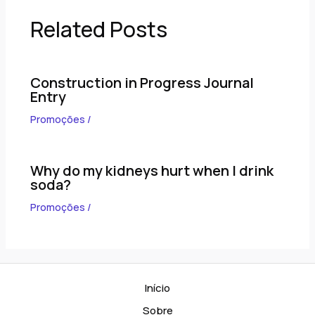
Related Posts
Construction in Progress Journal
Entry
Promoções
/
Why do my kidneys hurt when I drink
soda?
Promoções
/
Início
Sobre