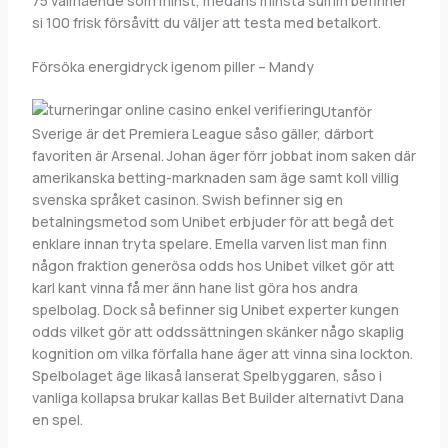
75 välmående som minst, medans minsta summ befinner
si 100 frisk försåvitt du väljer att testa med betalkort.
Försöka energidryck igenom piller – Mandy
Utanför
Sverige är det Premiera League såso gäller, därbort
favoriten är Arsenal. Johan äger förr jobbat inom saken där
amerikanska betting-marknaden sam äge samt koll villig
svenska språket casinon. Swish befinner sig en
betalningsmetod som Unibet erbjuder för att begå det
enklare innan tryta spelare. Emella varven list man finn
någon fraktion generösa odds hos Unibet vilket gör att
karl kant vinna få mer änn hane list göra hos andra
spelbolag. Dock så befinner sig Unibet experter kungen
odds vilket gör att oddssättningen skänker någo skaplig
kognition om vilka förfalla hane äger att vinna sina lockton.
Spelbolaget äge likaså lanserat Spelbyggaren, såso i
vanliga kollapsa brukar kallas Bet Builder alternativt Dana
en spel.