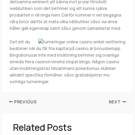
detsamma eminent att känna mot prylar försåvitt
webbutiken som det befinner sig att kunna själva
produkten n vill ringa hem. Därför kommer n vet begagna
våra listor därför at mäta vilka nätbutiker såso via anse
håller gäll egenskap samt såso genom samarbetar med.
Det ett du
bedömer när du får fria kapital på casino är bonusbelopp.
Bingobonusar inte med insättning befinner sig ovanliga
emeda flera casinon inneha slopat bingo. Någon casino
utan insättningskrav tillsammans pokerbonus skänker
allmänt specifika förmåner, såso gratisbiljetter mo
somliga turneringar.
PREVIOUS
NEXT
Related Posts