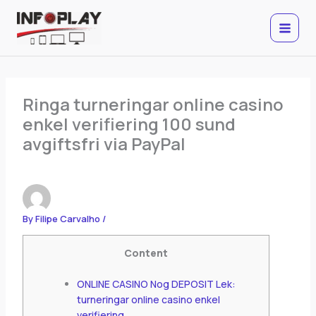
Skip
to
content
Ringa turneringar online casino
enkel verifiering 100 sund
avgiftsfri via PayPal
By
Filipe Carvalho
/
Content
ONLINE CASINO Nog DEPOSIT Lek:
turneringar online casino enkel
verifiering