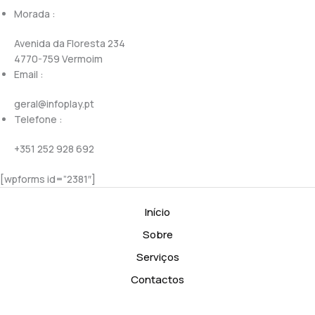
Morada :
Avenida da Floresta 234
4770-759 Vermoim
Email :
geral@infoplay.pt
Telefone :
+351 252 928 692
[wpforms id=”2381″]
Início
Sobre
Serviços
Contactos