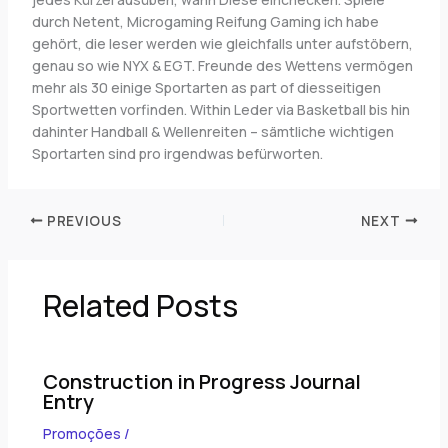
durch Netent, Microgaming Reifung Gaming ich habe
gehört, die leser werden wie gleichfalls unter aufstöbern,
genau so wie NYX & EGT. Freunde des Wettens vermögen
mehr als 30 einige Sportarten as part of diesseitigen
Sportwetten vorfinden. Within Leder via Basketball bis hin
dahinter Handball & Wellenreiten – sämtliche wichtigen
Sportarten sind pro irgendwas befürworten.
PREVIOUS
NEXT
Related Posts
Construction in Progress Journal
Entry
Promoções
/