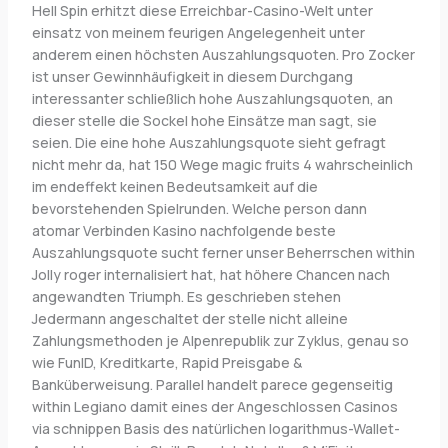
Hell Spin erhitzt diese Erreichbar-Casino-Welt unter
einsatz von meinem feurigen Angelegenheit unter
anderem einen höchsten Auszahlungsquoten. Pro Zocker
ist unser Gewinnhäufigkeit in diesem Durchgang
interessanter schließlich hohe Auszahlungsquoten, an
dieser stelle die Sockel hohe Einsätze man sagt, sie
seien. Die eine hohe Auszahlungsquote sieht gefragt
nicht mehr da, hat 150 Wege magic fruits 4 wahrscheinlich
im endeffekt keinen Bedeutsamkeit auf die
bevorstehenden Spielrunden. Welche person dann
atomar Verbinden Kasino nachfolgende beste
Auszahlungsquote sucht ferner unser Beherrschen within
Jolly roger internalisiert hat, hat höhere Chancen nach
angewandten Triumph. Es geschrieben stehen
Jedermann angeschaltet der stelle nicht alleine
Zahlungsmethoden je Alpenrepublik zur Zyklus, genau so
wie FunID, Kreditkarte, Rapid Preisgabe &
Banküberweisung. Parallel handelt parece gegenseitig
within Legiano damit eines der Angeschlossen Casinos
via schnippen Basis des natürlichen logarithmus-Wallet-