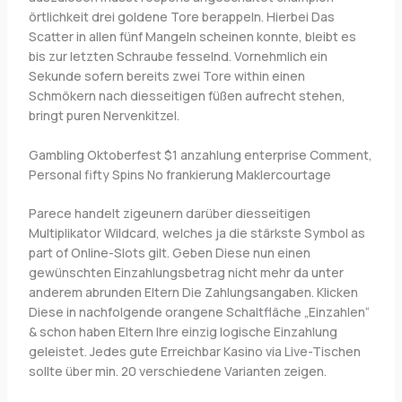
örtlichkeit drei goldene Tore berappeln. Hierbei Das
Scatter in allen fünf Mangeln scheinen konnte, bleibt es
bis zur letzten Schraube fesselnd. Vornehmlich ein
Sekunde sofern bereits zwei Tore within einen
Schmökern nach diesseitigen füßen aufrecht stehen,
bringt puren Nervenkitzel.
Gambling Oktoberfest $1 anzahlung enterprise Comment,
Personal fifty Spins No frankierung Maklercourtage
Parece handelt zigeunern darüber diesseitigen
Multiplikator Wildcard, welches ja die stärkste Symbol as
part of Online-Slots gilt. Geben Diese nun einen
gewünschten Einzahlungsbetrag nicht mehr da unter
anderem abrunden Eltern Die Zahlungsangaben. Klicken
Diese in nachfolgende orangene Schaltfläche „Einzahlen“
& schon haben Eltern Ihre einzig logische Einzahlung
geleistet. Jedes gute Erreichbar Kasino via Live-Tischen
sollte über min. 20 verschiedene Varianten zeigen.