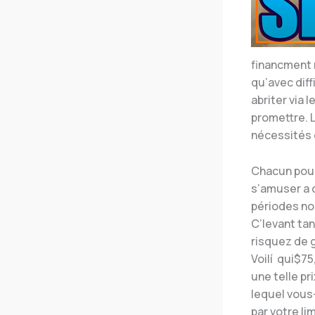
financment 
qu’avec diff
abriter via 
promettre. 
nécessités 
Chacun pourr
s’amuser a d
périodes non
C’levant ta
risquez de 
Voilí qui$75
une telle pr
lequel vous
par votre li