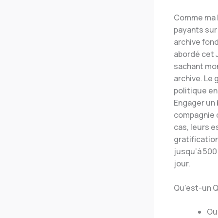
Comme ma bi
payants sur
archive fon
abordé cet 
sachant mon
archive. Le
politique e
Engager un 
compagnie de
cas, leurs 
gratificatio
jusqu’à 500
jour.
Qu’est-un Qu
Ou 