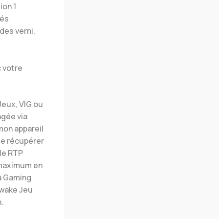
ion 1
hés
des verni,
c votre
Jeux, VIG ou
ngée via
mon appareil
de récupérer
 le RTP
 maximum en
ta Gaming
awake Jeu
.