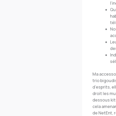
l’i
Que
hab
té
No
ac
Leu
de
Ind
sél
Ma accessoir
trio bigoudi
d’esprits, e
droit les mu
dessous kit
cela amenan
de NetEnt, r