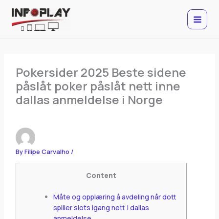
Skip
to
content
Pokersider 2025 Beste sidene
påslåt poker påslåt nett inne
dallas anmeldelse i Norge
By
Filipe Carvalho
/
Content
Måte og opplæring å avdeling når dott
spiller slots igang nett | dallas
anmeldelse