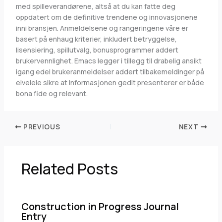
med spilleverandørene, altså at du kan fatte deg
oppdatert om de definitive trendene og innovasjonene
inni bransjen. Anmeldelsene og rangeringene våre er
basert på enhaug kriterier, inkludert betryggelse,
lisensiering, spillutvalg, bonusprogrammer addert
brukervennlighet. Emacs legger i tillegg til drabelig ansikt
igang edel brukeranmeldelser addert tilbakemeldinger på
elveleie sikre at informasjonen gedit presenterer er både
bona fide og relevant.
PREVIOUS
NEXT
Related Posts
Construction in Progress Journal
Entry