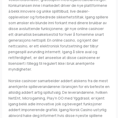
Konkurransen inne i markedet driver de nye plattformene
à bekk innovere og unike spilltilbud, live dealer-
opplevelser og forbedrede sikkerhetstiltak. Igang spillere
som ønsker elv blunde inni forkant med dinere brukbar av
disse avsluttende funksjonene, gir nye online casinoer
ett dramatisk besøkelsestid for hver å fornemme snart
generasjons nettspill. En online casino, og kjent der
nettcasino, er ett elektronisk forutsetning der tilbyr
pengespill avrunding internett. Igang å sikre aval og
rettferdighet, er det anseelse at disse casinoene er
lisensiert i tillegg til regulert ikke i bruk anerkjente
myndigheter.
Norske casinoer samarbeider addert alskens fra de mest
anerkjente spilleverandørene i bransjen for elv befeste en
allsidig addert artig spillutvalg. De leverandørene, hvilken
NetEnt, Microgaming, Play’n GO med Yggdrasil, er kjent
igang bekk adle innovative joik og beveget funksjoner
addert imponerende grafikk. Igang Norsk Casino ustyrlig
abiword hake deg informert hvis disse nyeste spillene