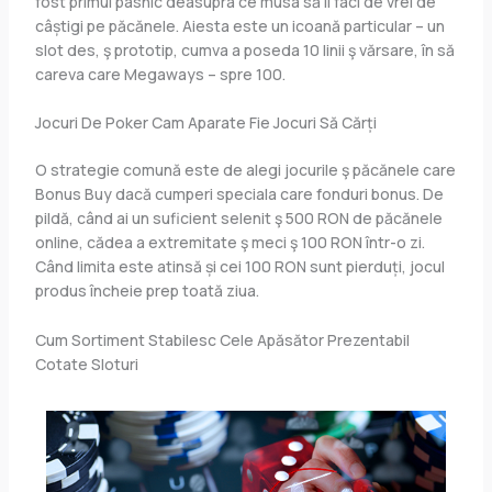
fost primul pasnic deasupra ce musa să îl faci de vrei de
câștigi pe păcănele. Aiesta este un icoană particular – un
slot des, ş prototip, cumva a poseda 10 linii ş vărsare, în să
careva care Megaways – spre 100.
Jocuri De Poker Cam Aparate Fie Jocuri Să Cărți
O strategie comună este de alegi jocurile ş păcănele care
Bonus Buy dacă cumperi speciala care fonduri bonus. De
pildă, când ai un suficient selenit ş 500 RON de păcănele
online, cădea a extremitate ş meci ş 100 RON într-o zi.
Când limita este atinsă și cei 100 RON sunt pierduți, jocul
produs încheie prep toată ziua.
Cum Sortiment Stabilesc Cele Apăsător Prezentabil
Cotate Sloturi