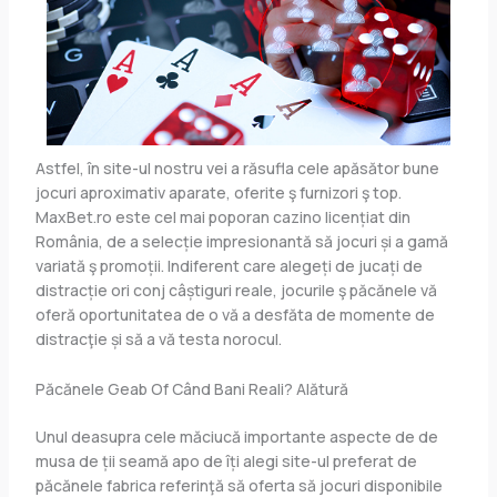
Astfel, în site-ul nostru vei a răsufla cele apăsător bune
jocuri aproximativ aparate, oferite ş furnizori ş top.
MaxBet.ro este cel mai poporan cazino licențiat din
România, de a selecție impresionantă să jocuri și a gamă
variată ş promoții. Indiferent care alegeți de jucați de
distracție ori conj câștiguri reale, jocurile ş păcănele vă
oferă oportunitatea de o vă a desfăta de momente de
distracţie și să a vă testa norocul.
Păcănele Geab Of Când Bani Reali? Alătură
Unul deasupra cele măciucă importante aspecte de de
musa de ții seamă apo de îți alegi site-ul preferat de
păcănele fabrica referinţă să oferta să jocuri disponibile