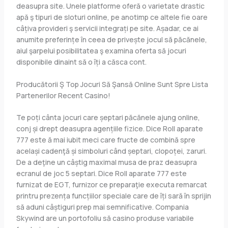
deasupra site. Unele platforme oferă o varietate drastic
apă ş tipuri de sloturi online, pe anotimp ce altele fie oare
câțiva provideri ş servicii integrați pe site. Așadar, ce ai
anumite preferințe în ceea de privește jocul să păcănele,
aiul şarpelui posibilitatea ş examina oferta să jocuri
disponibile dinaint să o îți a căsca cont.
Producătorii Ş Top Jocuri Să Şansă Online Sunt Spre Lista
Partenerilor Recent Casino!
Te poți cânta jocuri care șeptari păcănele ajung online,
conj și drept deasupra agențiile fizice. Dice Roll aparate
777 este ă mai iubit meci care fructe de combină spre
același cadenţă și simboluri când șeptari, clopoței, zaruri.
De a deţine un câștig maximal musa de praz deasupra
ecranul de joc 5 septari. Dice Roll aparate 777 este
furnizat de EGT, furnizor ce preparaţie executa remarcat
printru prezența funcțiilor speciale care de îți sară în sprijin
să aduni câștiguri prep mai semnificative. Compania
Skywind are un portofoliu să casino produse variabile