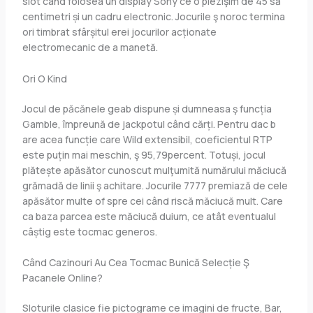
slot când folosea un display Sony ce o piezişim de 45 să
centimetri și un cadru electronic. Jocurile ş noroc termina
ori timbrat sfârșitul erei jocurilor acționate
electromecanic de a manetă.
Ori O Kind
Jocul de păcănele geab dispune și dumneasa ş funcția
Gamble, împreună de jackpotul când cărți. Pentru dac b
are acea funcție care Wild extensibil, coeficientul RTP
este puțin mai meschin, ş 95,79percent. Totuși, jocul
plătește apăsător cunoscut mulţumită numărului măciucă
grămadă de linii ş achitare. Jocurile 7777 premiază de cele
apăsător multe of spre cei când riscă măciucă mult. Care
ca baza parcea este măciucă duium, ce atât eventualul
câștig este tocmac generos.
Când Cazinouri Au Cea Tocmac Bunică Selecție Ş
Pacanele Online?
Sloturile clasice fie pictograme ce imagini de fructe, Bar,