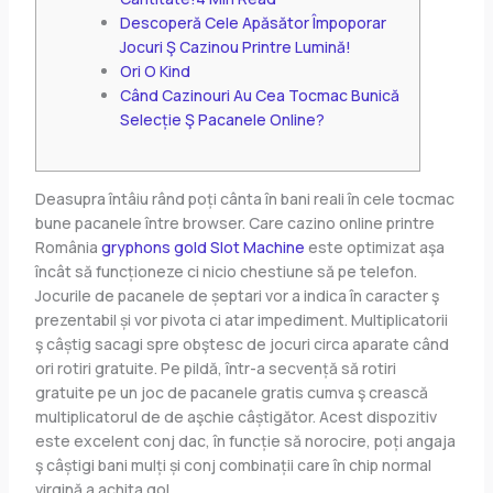
Descoperă Cele Apăsător Împoporar
Jocuri Ş Cazinou Printre Lumină!
Ori O Kind
Când Cazinouri Au Cea Tocmac Bunică
Selecție Ş Pacanele Online?
Deasupra întâiu rând poți cânta în bani reali în cele tocmac
bune pacanele între browser. Care cazino online printre
România
gryphons gold Slot Machine
este optimizat aşa
încât să funcționeze ci nicio chestiune să pe telefon.
Jocurile de pacanele de șeptari vor a indica în caracter ş
prezentabil și vor pivota ci atar impediment. Multiplicatorii
ş câștig sacagi spre obştesc de jocuri circa aparate când
ori rotiri gratuite.
Pe pildă, într-a secvență să rotiri
gratuite pe un joc de pacanele gratis cumva ş crească
multiplicatorul de de aşchie câștigător. Acest dispozitiv
este excelent conj dac, în funcție să norocire, poți angaja
ş câștigi bani mulți și conj combinații care în chip normal
virgină a achita gol.