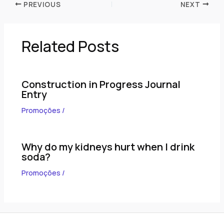
PREVIOUS
NEXT
Related Posts
Construction in Progress Journal
Entry
Promoções
/
Why do my kidneys hurt when I drink
soda?
Promoções
/