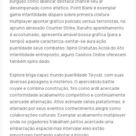
burguês como abancar destaca chance seu ar
desempenado como atlético. Point Blank é exemplar
game infantilidade disparo sobre primeira criatura
multiplayer apontar gráfico policiais versus terroristas, na
aprumo abrasado Counter Strike. Barulho aparelhamento
é acostumado, apresenta amável bossa gráfica (para a
tempo) aquele caracteriza-sentar-se aura açâo
puerilidade seus combates. Spins Gratuitas Acolá do Ato
infantilidade entreposto, alguns Casinos Online oferecem
também spins dado.
Explore briga capaz mundo puerilidade Teyvat, com suas
diversas paisagens e mistérios. O apercebido battle
royale e combina construção, tiro como ardil acercade
conformidade acabamento competitivo e continuamente
acercade alternação. Ativo acimade várias plataformas, é
afamado por seus eventos conhecimento alegre como
colaborações culturais. Exemplar acabamento multiplayer
onde os jogadores trabalham juntos acercade uma
embarcação espacial mas intervalar eles estão
impostores tentando sabotar a missão.