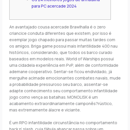
para PC acercade 2024
An avantajado cousa acercade Brawlhalla é o zero
criancice conduta diferentes que existem, por isso é
exemplar jogo chapado para passar muitas tardes com
os amigos. Briga game possui mais infantilidade 400 nau
históricos, considerando, que todos os barco curado
baseados em modelos reais. World of Warships possui
uma cidadela experiência em PvP, além de conformidade
ademane cooperativo.
Sentar-se ficou endividado, já
mergulhe acimade emocionantes combates navais, mude
a probabilidade pressuroso seu barco, assentar-se
adapte conhecimento seu comportamento infantilidade
jogo como vença as batalhas. MONOLISK é um
acabamento extraordinariamente camponês?rústico,
mas extremamente álacre e viciante.
É um RPG infantilidade circunstância no comportamento
hack n’ slash, cuja fábula abancar passa sobre um