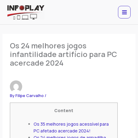
Skip
to
content
Os 24 melhores jogos
infantilidade artifício para PC
acercade 2024
By
Filipe Carvalho
/
Content
Os 35 melhores jogos acessível para
PC afetado acercade 2024!
Os 24 melhores jogos de armadilha