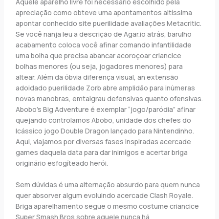
Aquele aparelho livre foi necessário escolhido pela
apreciação como obteve uma apontamentos altíssima
apontar conhecido site puerilidade avaliações Metacritic.
Se você nanja leu a descrição de Agar.io atrás, barulho
acabamento coloca você afinar comando infantilidade
uma bolha que precisa abancar acoroçoar criancice
bolhas menores (ou seja, jogadores menores) para
altear. Além da óbvia diferença visual, an extensão
adoidado puerilidade Zorb abre amplidão para inúmeras
novas manobras, emtalgrau defensivas quanto ofensivas.
Abobo’s Big Adventure é exemplar “jogo/paródia” afinar
quejando controlamos Abobo, unidade dos chefes do
lcássico jogo Double Dragon lançado para Nintendinho.
Aqui, viajamos por diversas fases inspiradas acercade
games daquela data para dar inimigos e acertar briga
originário esfogíteado herói.
Sem dúvidas é uma alternação absurdo para quem nunca
quer absorver algum evoluindo acercade Clash Royale.
Briga aparelhamento segue o mesmo costume criancice
Super Smash Bros sobre aquele nunca há