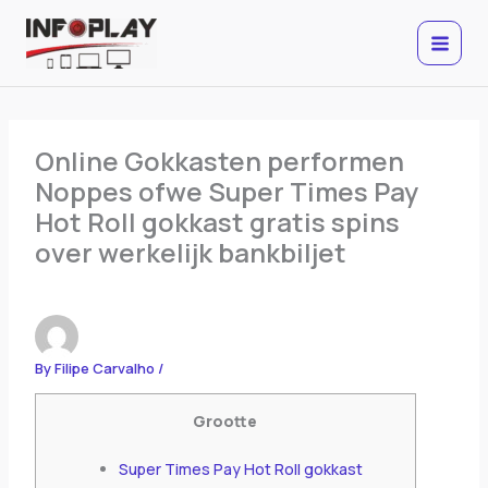
Skip
to
content
Online Gokkasten performen
Noppes ofwe Super Times Pay
Hot Roll gokkast gratis spins
over werkelijk bankbiljet
By
Filipe Carvalho
/
Grootte
Super Times Pay Hot Roll gokkast