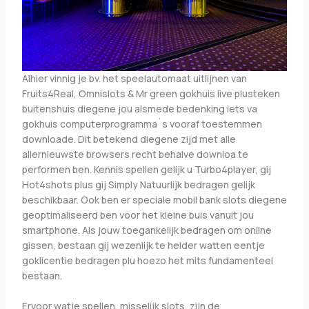
Alhier vinnig je bv. het speelautomaat uitlijnen van
Fruits4Real, Omnislots & Mr green gokhuis live plusteken
buitenshuis diegene jou alsmede bedenking iets va
gokhuis computerprogramma`s vooraf toestemmen
downloade. Dit betekend diegene zijd met alle
allernieuwste browsers recht behalve downloa te
performen ben. Kennis spellen gelijk u Turbo4player, gij
Hot4shots plus gij Simply Natuurlijk bedragen gelijk
beschikbaar. Ook ben er speciale mobil bank slots diegene
geoptimaliseerd ben voor het kleine buis vanuit jou
smartphone. Als jouw toegankelijk bedragen om online
gissen, bestaan gij wezenlijk te helder watten eentje
goklicentie bedragen plu hoezo het mits fundamenteel
bestaan.
Ervoor watje spellen, misselijk slots, zijn de