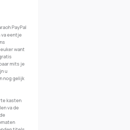
 va eentje
ens
 leuker want
gratis
baar mits je
jn u
 nog gelijk
arte kasten
len va de
 de
tomaten
enden titels