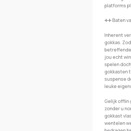
platforms p
➕➕ Baten va
Inherent ver
gokkas. Zodr
betreffende 
jou echt win
spelen doch 
gokkasten te
suspense de
leuke eigens
Gelijk offli
zonder u nor
gokkast vla
wentelen we
bedragen he