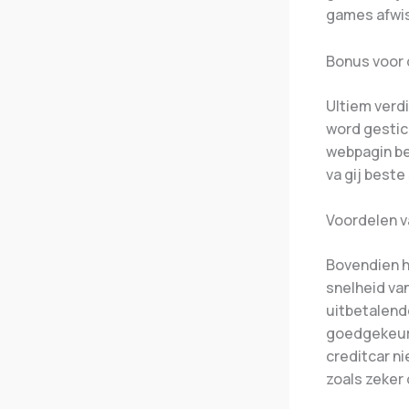
games afwis
Bonus voor 
Ultiem verdi
word gestic
webpagin be
va gij beste
Voordelen v
Bovendien h
snelheid van
uitbetalende
goedgekeurd
creditcar ni
zoals zeker 