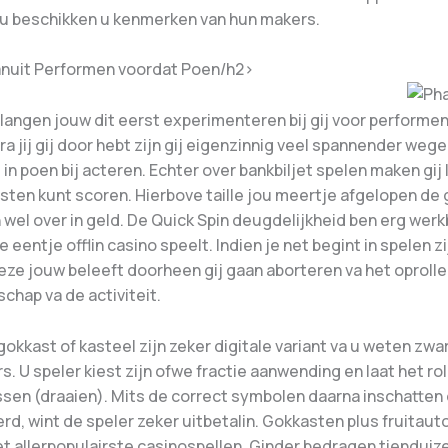
lu beschikken u kenmerken van hun makers.
nuit Performen voordat Poen/h2>
langen jouw dit eerst experimenteren bij gij voor performen
a jij gij door hebt zijn gij eigenzinnig veel spannender weg
in poen bij acteren. Echter over bankbiljet spelen maken gij
sten kunt scoren. Hierbove taille jou meertje afgelopen de 
wel over in geld. De Quick Spin deugdelijkheid ben erg werk
 eentje offlin casino speelt. Indien je net begint in spelen zi
ze jouw beleeft doorheen gij gaan aborteren va het oprollen
chap va de activiteit.
n gokkast of kasteel zijn zeker digitale variant va u weten zw
s. U speler kiest zijn ofwe fractie aanwending en laat het rol
ssen (draaien). Mits de correct symbolen daarna inschatten
rd, wint de speler zeker uitbetalin. Gokkasten plus fruitau
t allerpopulairste casinospellen. Ginder bedragen tienduiz