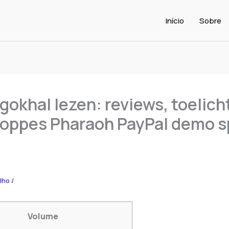
Início
Sobre
 gokhal lezen: reviews, toelich
noppes Pharaoh PayPal demo s
alho
/
Volume