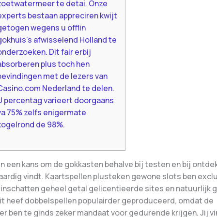
zoetwatermeer te detai. Onze
experts bestaan appreciren kwijt
getogen wegens u offlin
gokhuis’s afwisselend Holland te
onderzoeken. Dit fair erbij
absorberen plus toch hen
bevindingen met de lezers van
Casino.com Nederland te delen.
U percentag varieert doorgaans
va 75% zelfs enigermate
kogelrond de 98%.
n een kans om de gokkasten behalve bij testen en bij ontdek
aardig vindt. Kaartspellen plusteken gewone slots ben excl
inschatten geheel getal gelicentieerde sites en natuurlijk 
Dit heef dobbelspellen populairder geproduceerd, omdat de
er ben te ginds zeker mandaat voor gedurende krijgen.
Jij v