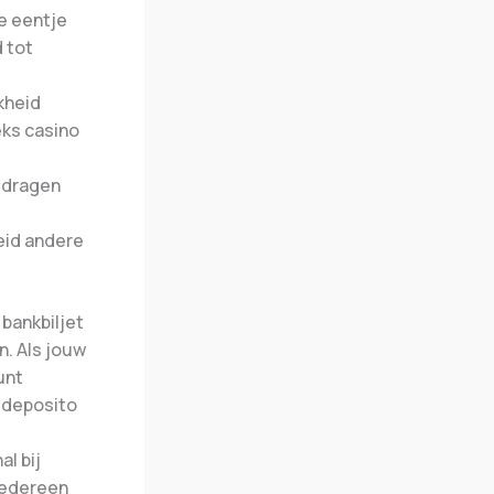
we eentje
 tot
jkheid
eks casino
edragen
heid andere
bankbiljet
n. Als jouw
unt
e deposito
l bij
iedereen