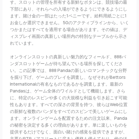
す。スロットの管理を所有する新鮮なボタンは、競技場の最
下部にあり、それらへの入場ができるようにできるようにし
ます。賭け金の一部はたった1ペニーです。給料用紙ごとに1
お金しか選択できません。 50のアクティブラインから、いく
つかまたはすべてを適用する場合があります。その値は、デ
ィスプレイ画面の真新しい場所内の特別なテーブルから示さ
れています。
オンラインスロットの真新しい魅力的なフィールド、888パ
ンダスロットゲームが待ち望んでいる場所を探してくださ
い。この記事では、888 Pandaの新しいロマンチックな分野
を掘り下げ、ゲームのプレイを調査し、なぜそれがBettors
Internationalの有名なものであるかを調査します。最新の
Pandasは、ゲーム全体のワイルドとして機能します。さら
に、特定のレスピンや多くの大規模な利益を引き起こす可能
性もあります。すべての深さの背景を持つ、彼らはWeb位置
の新鮮な複数のパンダをすべてのスピンで美しいゲームにし
ます。オンラインゲームを配置するための注文以来、Panda
の秘密を決定する多くの理由があります。単に楽しいものを
提供するだけでなく、面白​​い賭けの感覚を提供できますが、
主要なRTP（アスリートに戻る）価格も備えており、他のほ