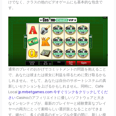
けでなく、クラスの他のビデオゲームにも基本的な包含で
す。
通常のプレイのおかげでコミットメントの問題を抱えること
で、あなたは彼または彼女に利益を得るために受け取るかも
しれません、そして、あなたは自分のサポートシステムの真
新しいセクションを上げるかもしれません。同時に、Cafe
Local
jp.mrbetgames.com 今すぐリンクをクリックしてくだ
さい
Casinoのアフィリエイトに優しいソフトウェアと大き
なインセンティブが、最新のプレイヤーと経験豊富なプレイ
ヤーの両方にとって素晴らしい選択肢となることができま
す。確かに、多くの最高のギャンブル企業の間に、新しい複