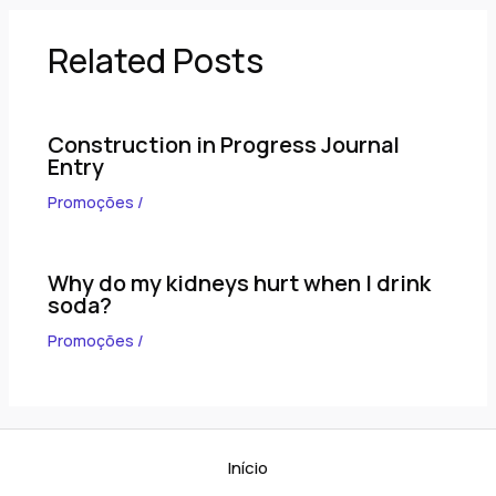
Related Posts
Construction in Progress Journal
Entry
Promoções
/
Why do my kidneys hurt when I drink
soda?
Promoções
/
Início