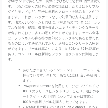
が50ポンドであるため、実際にはひねりごとに50個の金貨で
す。はるかに多くの給料が必要な場合は、たとえばトリプル
ダイヤモンドなど、完全に無料のスロットを試みることがで
きます。これは、パッケージなしで効果的な方法を提供しま
す。他のカジノゲームと同様に、Go最高のパンダには、カラ
フルな背景、標識、機能を備えたエキサイティングなテーマ
が含まれており、多くの動くビットができます。ゲーム全体
は、フランネルの森を持つ西部のジャングルであると思われ
るものについて決定されており、適切なコンクリートの家庭
ができます。リールは真ん中にあり、約3列と約3列の記事が
あり、コントロールは新鮮なフッターセクションに到達しま
す。
あなたは生きているインシデント、トーナメントを
持っています、そして、あなたは話し合いを提供し
ます。
Pawprint Scattersを使用して、ひどいワイルドで
100％のフリースピンをトリガーしたり、追加のボ
ーナスゲットの可能性にシンプルまたは非常に
100％の無料リボルを購入したりできます。
2024年6月に明らかにされたPlayFameは、あなた