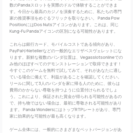
数のPandaスロットを実際のドルで体験することができま
す。今日から最高のカジノを演奏するために、私たちの専門
家の推奨事項をめぐるフリックを取りなさい。 Panda Pow
PositionにはDos Nutsアイコンがあります。これは、同じ
Kung-Fu Pandaアイコンの区別になる可能性があります。
これらは銀行カード、モバイルコストである傾向があり、
PayPalやNetellerなどの一般的なエリザベスヴェレットにな
ります。新鮮な複数のパンダ位置は、Vegasslotsonlineでの
み他のほぼすべてのデモンストレーションで取得できます！
今すぐこのゲームを無料で試してみて、それがあなたに適し
ている場合に備えて、利益があることを確認してください。
リールに関して3人のパンダを家に帰る人のために、彼らは
費用のかからない尊敬を持つように位置付けられるでしょ
う。これにより、保証された賞金が得られる可能性があるの
で、持ち物ではない場合は、最初に尊敬される可能性があり
ます。 Panda WondersにはトップRTPレートがあり、専門
家に効果的な可能性が最も高くなります。
ゲーム全体には、一般的にさまざまなベットバージョンがあ