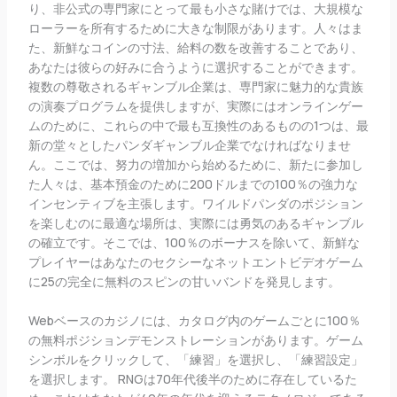
り、非公式の専門家にとって最も小さな賭けでは、大規模な
ローラーを所有するために大きな制限があります。人々はま
た、新鮮なコインの寸法、給料の数を改善することであり、
あなたは彼らの好みに合うように選択することができます。
複数の尊敬されるギャンブル企業は、専門家に魅力的な貴族
の演奏プログラムを提供しますが、実際にはオンラインゲー
ムのために、これらの中で最も互換性のあるものの1つは、最
新の堂々としたパンダギャンブル企業でなければなりませ
ん。ここでは、努力の増加から始めるために、新たに参加し
た人々は、基本預金のために200ドルまでの100％の強力な
インセンティブを主張します。ワイルドパンダのポジション
を楽しむのに最適な場所は、実際には勇気のあるギャンブル
の確立です。そこでは、100％のボーナスを除いて、新鮮な
プレイヤーはあなたのセクシーなネットエントビデオゲーム
に25の完全に無料のスピンの甘いバンドを発見します。
Webベースのカジノには、カタログ内のゲームごとに100％
の無料ポジションデモンストレーションがあります。ゲーム
シンボルをクリックして、「練習」を選択し、「練習設定」
を選択します。 RNGは70年代後半のために存在しているた