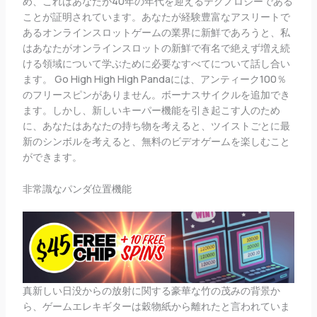
め、これはあなたが40年の年代を迎えるテクノロジーである
ことが証明されています。あなたが経験豊富なアスリートで
あるオンラインスロットゲームの業界に新鮮であろうと、私
はあなたがオンラインスロットの新鮮で有名で絶えず増え続
ける領域について学ぶために必要なすべてについて話し合い
ます。 Go High High High Pandaには、アンティーク100％
のフリースピンがありません。ボーナスサイクルを追加でき
ます。しかし、新しいキーパー機能を引き起こす人のため
に、あなたはあなたの持ち物を考えると、ツイストごとに最
新のシンボルを考えると、無料のビデオゲームを楽しむこと
ができます。
非常識なパンダ位置機能
真新しい日没からの放射に関する豪華な竹の茂みの背景か
ら、ゲームエレキギターは穀物紙から離れたと言われていま