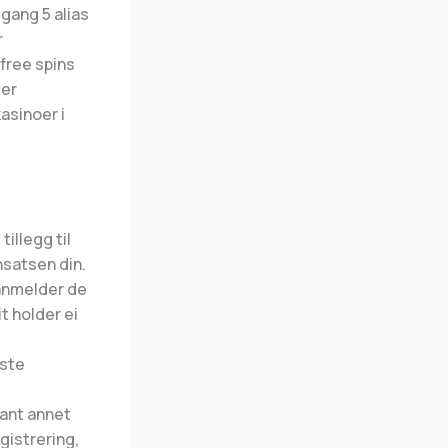
igang 5 alias
r
 free spins
 er
kasinoer i
illegg til
nsatsen din.
 anmelder de
t holder ei
este
lant annet
gistrering,