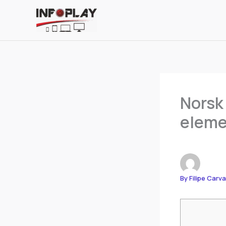
Skip
to
content
Norsk
eleme
By
Filipe Carv