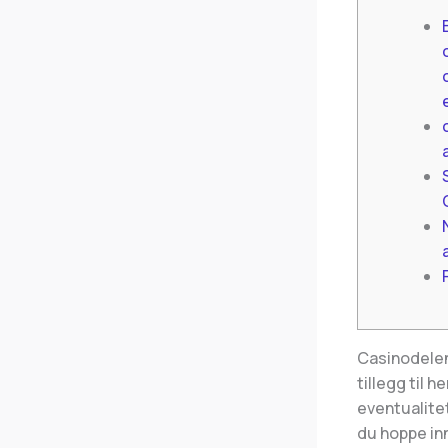
Casinodelen 
tillegg til 
eventualite
du hoppe inn