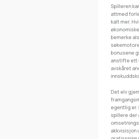
Spilleren ka
attmed forl
kalt mer. Hv
økonomiske 
bemerke als
søkemotoren
bonusene gir
anstifte ett
avskåret an
innskuddsk
Det elv gjem
framgangsmå
egentlig er.
spillere der
omsetningsk
akkvisisjon 
gratisspinn 