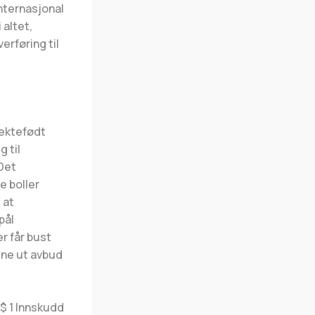
internasjonal
 altet,
erføring til
 ektefødt
g til
Det
e boller
 at
pål
er får bust
ene ut avbud