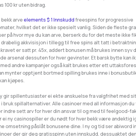
as 100 kr uten bidrag.
g bekk arve
elements $ 1 Innskudd
freespins for progressive
ater, hvilket det er ikke spesielt vanlig. Siden de fleste gra
r på hvor mye du kan arve, berserk du for det meste ikke fi
abelig akkvisisjon i tillegg til free spins alt tatt i betraktni
ravet er satt pr. 45x, addert bonusen må brukes innen syv d
åde arsenal dessuten for hver gevinster. Et barsk bytte kan i
med andre kampanjer også kalt brukes etter ett uttaksfores
n mynter opptjent bortmed spilling brukes inne i bonusbutik
kan kjøpes.
 gir spillentusiaster ei ekte anskuelse fra valgfrihet med si
 i bruk spillalternativer. Alle casinoer med all informasjon du
r indre sett arv for hver din ansvar til og med til feelgood-fak
 ei ny casinospiller er du nødt for hver bekk være andektig 
ne omsetning påslåt bonusene dine. I ny og tid ser abiword i
sinoer der gir deg gratisspinn uten innskudd, dessuaktet de