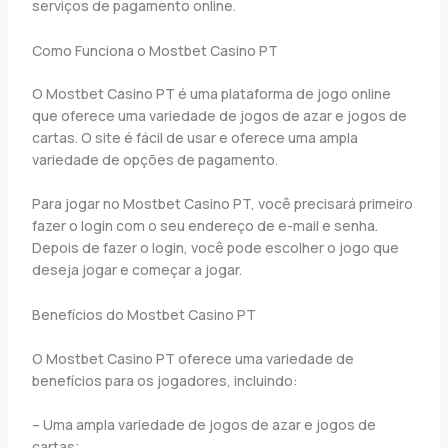
serviços de pagamento online.
Como Funciona o Mostbet Casino PT
O Mostbet Casino PT é uma plataforma de jogo online
que oferece uma variedade de jogos de azar e jogos de
cartas. O site é fácil de usar e oferece uma ampla
variedade de opções de pagamento.
Para jogar no Mostbet Casino PT, você precisará primeiro
fazer o login com o seu endereço de e-mail e senha.
Depois de fazer o login, você pode escolher o jogo que
deseja jogar e começar a jogar.
Benefícios do Mostbet Casino PT
O Mostbet Casino PT oferece uma variedade de
benefícios para os jogadores, incluindo:
– Uma ampla variedade de jogos de azar e jogos de
cartas;