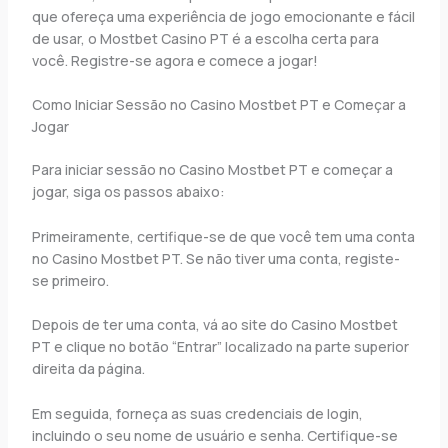
que ofereça uma experiência de jogo emocionante e fácil
de usar, o Mostbet Casino PT é a escolha certa para
você. Registre-se agora e comece a jogar!
Como Iniciar Sessão no Casino Mostbet PT e Começar a
Jogar
Para iniciar sessão no Casino Mostbet PT e começar a
jogar, siga os passos abaixo:
Primeiramente, certifique-se de que você tem uma conta
no Casino Mostbet PT. Se não tiver uma conta, registe-
se primeiro.
Depois de ter uma conta, vá ao site do Casino Mostbet
PT e clique no botão “Entrar” localizado na parte superior
direita da página.
Em seguida, forneça as suas credenciais de login,
incluindo o seu nome de usuário e senha. Certifique-se