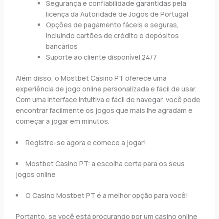
Segurança e confiabilidade garantidas pela
licença da Autoridade de Jogos de Portugal
Opções de pagamento fáceis e seguras,
incluindo cartões de crédito e depósitos
bancários
Suporte ao cliente disponível 24/7
Além disso, o Mostbet Casino PT oferece uma
experiência de jogo online personalizada e fácil de usar.
Com uma interface intuitiva e fácil de navegar, você pode
encontrar facilmente os jogos que mais lhe agradam e
começar a jogar em minutos.
Registre-se agora e comece a jogar!
Mostbet Casino PT: a escolha certa para os seus
jogos online
O Casino Mostbet PT é a melhor opção para você!
Portanto, se você está procurando por um casino online