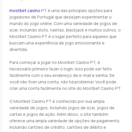
mostbet casino
PT é uma das principais opções para
jogadores de Portugal que desejam experimentar o
mundo do jogo online. Com uma variedade de jogos de
azar, incluindo slots, ruletas, blackjack e muitos outros, o
Mostbet Casino PT é o lugar perfeito para aqueles que
buscam uma experiência de jogo emocionante e
divertida.
Para começar a jogar no Mostbet Casino PT, é
necessário primeiro fazer o login. Isso pode ser feito
facilmente com o seu endereço de e-mail e senha. Se
você não tiver uma conta, não há problema! Você pode
criar uma conta facilmente no site do Mostbet Casino PT.
O Mostbet Casino PT é conhecido por sua ampla
variedade de jogos, incluindo jogos de azar, jogos de
cartas e jogos de ação. Além disso, o site também
oferece uma ampla variedade de opções de pagamento,
incluindo cartões de crédito, cartões de débito e