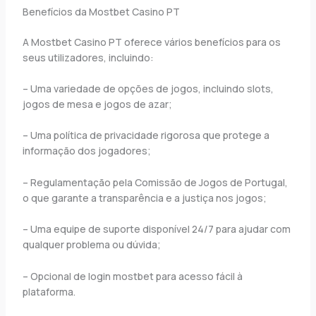
Benefícios da Mostbet Casino PT
A Mostbet Casino PT oferece vários benefícios para os
seus utilizadores, incluindo:
– Uma variedade de opções de jogos, incluindo slots,
jogos de mesa e jogos de azar;
– Uma política de privacidade rigorosa que protege a
informação dos jogadores;
– Regulamentação pela Comissão de Jogos de Portugal,
o que garante a transparência e a justiça nos jogos;
– Uma equipe de suporte disponível 24/7 para ajudar com
qualquer problema ou dúvida;
– Opcional de login mostbet para acesso fácil à
plataforma.