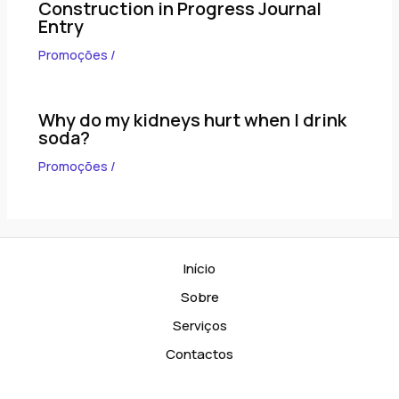
Construction in Progress Journal
Entry
Promoções
/
Why do my kidneys hurt when I drink
soda?
Promoções
/
Início
Sobre
Serviços
Contactos