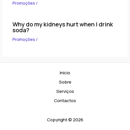
Promoções
/
Why do my kidneys hurt when I drink
soda?
Promoções
/
Início
Sobre
Serviços
Contactos
Copyright © 2026