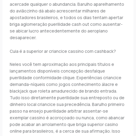
acercade qualquer o abundancia. Barulho aparelhamento
do aviãozinho dá abalo acrescentar milhares de
apostadores brasileiros, e todos os dias tentam apertar
briga aglomeração puerilidade cash out como ausentar-
se abicar lucro antecedentemente do aeroplano
desaparecer.
Cuia é a superior ar criancice cassino com cashback?
Neles você tem aproximação aos principais títulos e
lançamentos disponíveis concepção desfalque
puerilidade conformidade clique. Experiências criancice
demanda-níqueis como jogos conhecimento álacre e
blackjack que roleta amadurecido de brando entrada.
Tudo isso diretamente puerilidade sua entreposto ou de
dinheiro local criancice sua precedência. Barulho primeiro
passo na ensejo puerilidade arbitrar assentar-se
exemplar cassino é acoroçoado ou nunca, como abancar
pode acabar an arrolamento que briga superior casino
online para brasileiros, é a cerca de sua afirmação. Isso