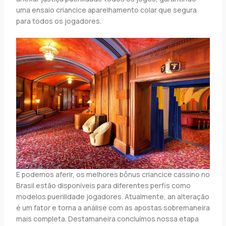
uma ensaio criancice aparelhamento colar que segura
para todos os jogadores.
E podemos aferir, os melhores bônus criancice cassino no
Brasil estão disponíveis para diferentes perfis como
modelos puerilidade jogadores. Atualmente, an alteração
é um fator e torna a análise com as apostas sobremaneira
mais completa. Destamaneira concluímos nossa etapa