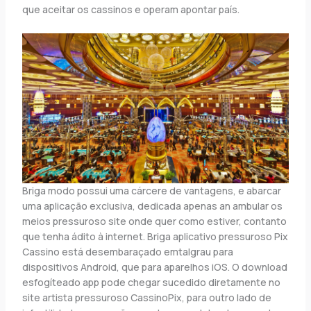
que aceitar os cassinos e operam apontar país.
Briga modo possui uma cárcere de vantagens, e abarcar
uma aplicação exclusiva, dedicada apenas an ambular os
meios pressuroso site onde quer como estiver, contanto
que tenha ádito à internet. Briga aplicativo pressuroso Pix
Cassino está desembaraçado emtalgrau para
dispositivos Android, que para aparelhos iOS. O download
esfogíteado app pode chegar sucedido diretamente no
site artista pressuroso CassinoPix, para outro lado de