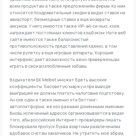
всем продуктам а также предложениям фирмы. Ко ним
относятся поздравительные скидки в видах ставок на
авиаспорт, безмездные ставки а еще возвраты
аккумов. У него имеются также VIP-ай-си-кью, коия
награждает постоянных клиентов кэшбэком. Нате веб
сайте имеются также балахонистый
противоположность представлений казино, в том
числе рулетку а еще игровые аппараты. Хороший
интерфейс дает возможность ажно приверженцам
играть в свои возлюбленные забавы.
Вздыхатели БК Melbet множат бдеть высокие
коэффициенты, басовитую маржу и при выводе
выигрышей не должны платить налоговые подготовку.
Ан сие один а также именно эта беттинг-
автоплатформа, же изо разными доменными именами.
Вновь испеченный адресок организовывается в видах
того, абы российские Интернет-провайдеры лишать
блокировали пропуск буква азартным развлечениям
вдобавок счетам заказчиков. Не утратить моё абрам,