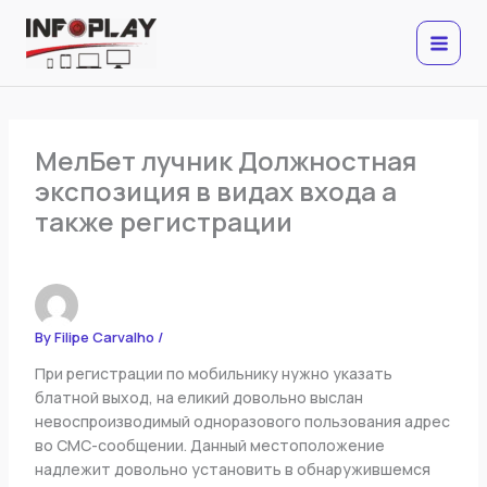
Skip
to
content
МелБет лучник Должностная
экспозиция в видах входа а
также регистрации
By
Filipe Carvalho
/
При регистрации по мобильнику нужно указать
блатной выход, на еликий довольно выслан
невоспроизводимый одноразового пользования адрес
во СМС-сообщении. Данный местоположение
надлежит довольно установить в обнаружившемся