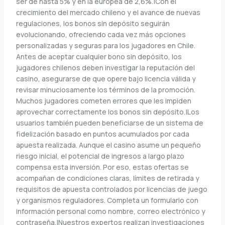
ser de hasta 5% y en la europea de 2,6%.|Con el
crecimiento del mercado chileno y el avance de nuevas
regulaciones, los bonos sin depósito seguirán
evolucionando, ofreciendo cada vez más opciones
personalizadas y seguras para los jugadores en Chile.
Antes de aceptar cualquier bono sin depósito, los
jugadores chilenos deben investigar la reputación del
casino, asegurarse de que opere bajo licencia válida y
revisar minuciosamente los términos de la promoción.
Muchos jugadores cometen errores que les impiden
aprovechar correctamente los bonos sin depósito.|Los
usuarios también pueden beneficiarse de un sistema de
fidelización basado en puntos acumulados por cada
apuesta realizada. Aunque el casino asume un pequeño
riesgo inicial, el potencial de ingresos a largo plazo
compensa esta inversión. Por eso, estas ofertas se
acompañan de condiciones claras, límites de retirada y
requisitos de apuesta controlados por licencias de juego
y organismos reguladores. Completa un formulario con
información personal como nombre, correo electrónico y
contraseña.|Nuestros expertos realizan investigaciones