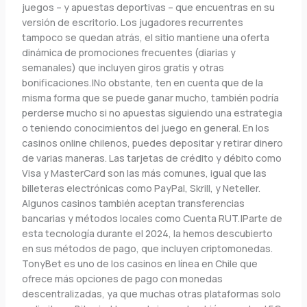
juegos – y apuestas deportivas – que encuentras en su
versión de escritorio. Los jugadores recurrentes
tampoco se quedan atrás, el sitio mantiene una oferta
dinámica de promociones frecuentes (diarias y
semanales) que incluyen giros gratis y otras
bonificaciones.|No obstante, ten en cuenta que de la
misma forma que se puede ganar mucho, también podría
perderse mucho si no apuestas siguiendo una estrategia
o teniendo conocimientos del juego en general. En los
casinos online chilenos, puedes depositar y retirar dinero
de varias maneras. Las tarjetas de crédito y débito como
Visa y MasterCard son las más comunes, igual que las
billeteras electrónicas como PayPal, Skrill, y Neteller.
Algunos casinos también aceptan transferencias
bancarias y métodos locales como Cuenta RUT.|Parte de
esta tecnología durante el 2024, la hemos descubierto
en sus métodos de pago, que incluyen criptomonedas.
TonyBet es uno de los casinos en línea en Chile que
ofrece más opciones de pago con monedas
descentralizadas, ya que muchas otras plataformas solo