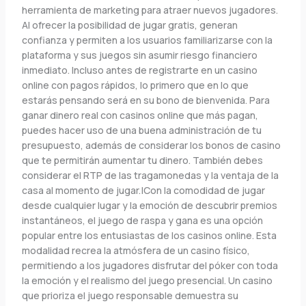
herramienta de marketing para atraer nuevos jugadores.
Al ofrecer la posibilidad de jugar gratis, generan
confianza y permiten a los usuarios familiarizarse con la
plataforma y sus juegos sin asumir riesgo financiero
inmediato. Incluso antes de registrarte en un casino
online con pagos rápidos, lo primero que en lo que
estarás pensando será en su bono de bienvenida. Para
ganar dinero real con casinos online que más pagan,
puedes hacer uso de una buena administración de tu
presupuesto, además de considerar los bonos de casino
que te permitirán aumentar tu dinero. También debes
considerar el RTP de las tragamonedas y la ventaja de la
casa al momento de jugar.|Con la comodidad de jugar
desde cualquier lugar y la emoción de descubrir premios
instantáneos, el juego de raspa y gana es una opción
popular entre los entusiastas de los casinos online. Esta
modalidad recrea la atmósfera de un casino físico,
permitiendo a los jugadores disfrutar del póker con toda
la emoción y el realismo del juego presencial. Un casino
que prioriza el juego responsable demuestra su