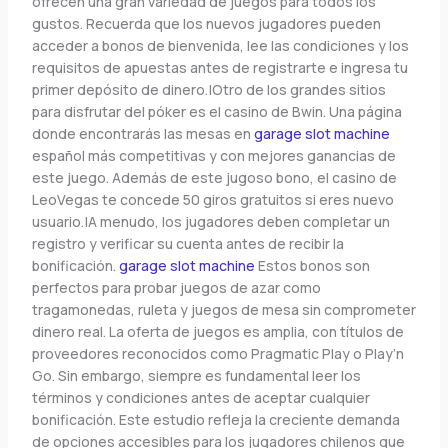
ofrecen una gran variedad de juegos para todos los
gustos. Recuerda que los nuevos jugadores pueden
acceder a bonos de bienvenida, lee las condiciones y los
requisitos de apuestas antes de registrarte e ingresa tu
primer depósito de dinero.|Otro de los grandes sitios
para disfrutar del póker es el casino de Bwin. Una página
donde encontrarás las mesas en
garage slot machine
español más competitivas y con mejores ganancias de
este juego. Además de este jugoso bono, el casino de
LeoVegas te concede 50 giros gratuitos si eres nuevo
usuario.|A menudo, los jugadores deben completar un
registro y verificar su cuenta antes de recibir la
bonificación.
garage slot machine
Estos bonos son
perfectos para probar juegos de azar como
tragamonedas, ruleta y juegos de mesa sin comprometer
dinero real. La oferta de juegos es amplia, con títulos de
proveedores reconocidos como Pragmatic Play o Play’n
Go. Sin embargo, siempre es fundamental leer los
términos y condiciones antes de aceptar cualquier
bonificación. Este estudio refleja la creciente demanda
de opciones accesibles para los jugadores chilenos que