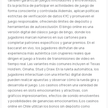
también garantizan juegos innovadores y entretenidos.
Es la práctica de participar en actividades de juego de
forma consciente y controlada.|Además, aplican políticas
estrictas de verificación de datos KYC y promueven el
juego responsable, ofreciendo límites de depósito y
herramientas de autoexclusión. El bingo online es una
versión digital del clásico juego de bingo, donde los
jugadores marcan números en sus cartones para
completar patrones específicos y ganar premios. En el
baccarat en vivo, los jugadores disfrutan de una
experiencia más auténtica con crupieres reales que
dirigen el juego a través de transmisiones de video en
tiempo real. Las variantes más comunes incluyen el Texas
Hold’em, Omaha, Stud y Draw. En la ruleta automática, los
jugadores interactúan con una interfaz digital donde
pueden realizar apuestas y observar cómo la rueda gira y
desarrolla el juego. Los casinos ofrecen una variedad de
opciones en slots emocionantes y atractivas, con
gráficos impresionantes, efectos de sonido envolventes
y posibilidades de ganancias emocionantes.|Los casinos
online en Chile utilizan los bonos sin depósito como