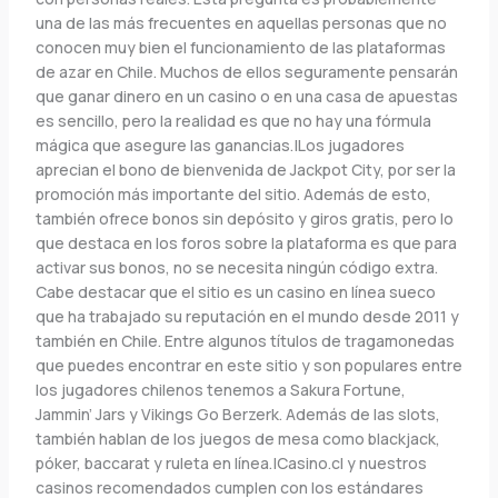
una de las más frecuentes en aquellas personas que no
conocen muy bien el funcionamiento de las plataformas
de azar en Chile. Muchos de ellos seguramente pensarán
que ganar dinero en un casino o en una casa de apuestas
es sencillo, pero la realidad es que no hay una fórmula
mágica que asegure las ganancias.|Los jugadores
aprecian el bono de bienvenida de Jackpot City, por ser la
promoción más importante del sitio. Además de esto,
también ofrece bonos sin depósito y giros gratis, pero lo
que destaca en los foros sobre la plataforma es que para
activar sus bonos, no se necesita ningún código extra.
Cabe destacar que el sitio es un casino en línea sueco
que ha trabajado su reputación en el mundo desde 2011 y
también en Chile. Entre algunos títulos de tragamonedas
que puedes encontrar en este sitio y son populares entre
los jugadores chilenos tenemos a Sakura Fortune,
Jammin’ Jars y Vikings Go Berzerk. Además de las slots,
también hablan de los juegos de mesa como blackjack,
póker, baccarat y ruleta en línea.|Casino.cl y nuestros
casinos recomendados cumplen con los estándares