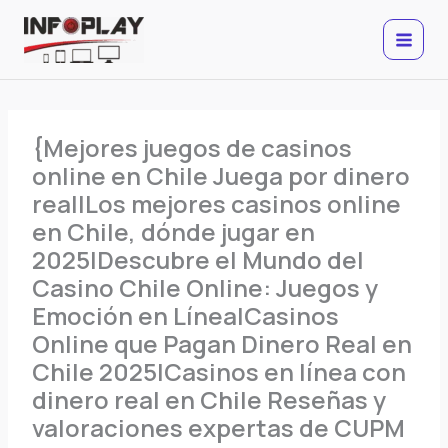
Skip
to
content
{Mejores juegos de casinos
online en Chile Juega por dinero
real|Los mejores casinos online
en Chile, dónde jugar en
2025|Descubre el Mundo del
Casino Chile Online: Juegos y
Emoción en Línea|Casinos
Online que Pagan Dinero Real en
Chile 2025|Casinos en línea con
dinero real en Chile Reseñas y
valoraciones expertas de CUPM