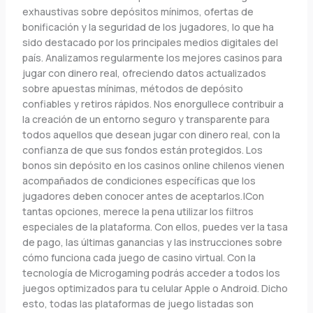
exhaustivas sobre depósitos mínimos, ofertas de
bonificación y la seguridad de los jugadores, lo que ha
sido destacado por los principales medios digitales del
país. Analizamos regularmente los mejores casinos para
jugar con dinero real, ofreciendo datos actualizados
sobre apuestas mínimas, métodos de depósito
confiables y retiros rápidos. Nos enorgullece contribuir a
la creación de un entorno seguro y transparente para
todos aquellos que desean jugar con dinero real, con la
confianza de que sus fondos están protegidos. Los
bonos sin depósito en los casinos online chilenos vienen
acompañados de condiciones específicas que los
jugadores deben conocer antes de aceptarlos.|Con
tantas opciones, merece la pena utilizar los filtros
especiales de la plataforma. Con ellos, puedes ver la tasa
de pago, las últimas ganancias y las instrucciones sobre
cómo funciona cada juego de casino virtual. Con la
tecnología de Microgaming podrás acceder a todos los
juegos optimizados para tu celular Apple o Android. Dicho
esto, todas las plataformas de juego listadas son