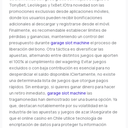
TonyBet, LeoVegas y 1xBet.|Otra novedad son las
promociones exclusivas desde aplicaciones móviles,
donde los usuarios pueden recibir bonificaciones
adicionales al descargar y registrarse desde el móvil.
Finalmente, es recomendable establecer límites de
pérdidas y ganancias, manteniendo un control del
presupuesto durante
garage slot machine
el proceso de
liberación del bono. Otra táctica es diversificar las
apuestas, alternando entre distintos juegos que aporten
el 100% al cumplimiento del wagering. Evitar juegos
excluidos o con baja contribución es esencial para no
desperdiciar el saldo disponible.|Ciertamente, no existe
una determinada lista de juegos que otorgue pagos
rápidos. Sin embargo, si quieres ganar dinero para hacer
un retiro inmediato,
garage slot machine
las
tragamonedas han demostrado ser una buena opción. Ya
que, destacan notablemente por su volatilidad en la
industria de las apuestas y juegos de azar.|Asegúrate de
que el online casino en Chile utilice tecnología de
encriptación de datos para proteger tu información