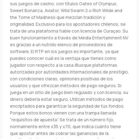
sus juegos de casino, con títulos Gates of Olympus,
Sweet Bonanza, Aviator, Wild Swarm 2 o Rich Wilde and
the Tome of Madness que mezclan tradición y
originalidad. Exclusivo para los apostadores chilenos, se
trata de una plataforma fiable con licencia de Curaçao. Su
buen funcionamiento a través de Media Entertainment NV
es gracias a un nutrido elenco de proveedores de
software. El RTP en los juegos es importante, ya que
puedes conocer cuál es la ventaja que tienes como
jugador con respecto a la casa.|Busque plataformas
autorizadas por autoridades internacionales de prestigio,
con condiciones claras, opiniones positivas de los
usuarios y que ofrezcan métodos de pago seguros. Si
juega en un sitio de juego bien regulado y con licencia, su
dinero debería estar seguro. Utilizan métodos de pago
encriptados para garantizar la seguridad de tus fondos.
Porque estos bonos vienen con una trampa llamada
“requisitos de apuesta”. Se trata de un número fijo,
normalmente entre x35 y x70, que indica cuánto tiene
que apostar antes de cobrar las ganancias de la