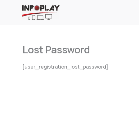
Skip
to
content
Lost Password
[user_registration_lost_password]