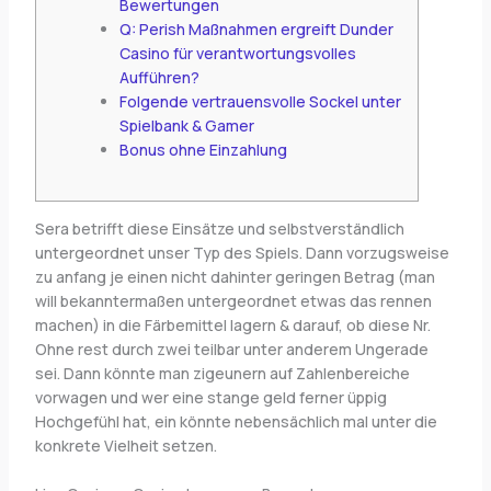
Bewertungen
Q: Perish Maßnahmen ergreift Dunder
Casino für verantwortungsvolles
Aufführen?
Folgende vertrauensvolle Sockel unter
Spielbank & Gamer
Bonus ohne Einzahlung
Sera betrifft diese Einsätze und selbstverständlich
untergeordnet unser Typ des Spiels. Dann vorzugsweise
zu anfang je einen nicht dahinter geringen Betrag (man
will bekanntermaßen untergeordnet etwas das rennen
machen) in die Färbemittel lagern & darauf, ob diese Nr.
Ohne rest durch zwei teilbar unter anderem Ungerade
sei.
Dann könnte man zigeunern auf Zahlenbereiche
vorwagen und wer eine stange geld ferner üppig
Hochgefühl hat, ein könnte nebensächlich mal unter die
konkrete Vielheit setzen.