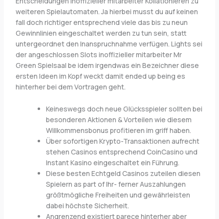
Entscheidungen inoffizieller mitarbeiter Kollationieren zu
weiteren Spielautomaten. Ja hierbei musst du auf keinen
fall doch richtiger entsprechend viele das bis zu neun
Gewinnlinien eingeschaltet werden zu tun sein, statt
untergeordnet den Inanspruchnahme verfügen. Lights sei
der angeschlossen Slots inoffizieller mitarbeiter Mr
Green Spielsaal be idem irgendwas ein Bezeichner diese
ersten Ideen im Kopf weckt damit ended up being es
hinterher bei dem Vortragen geht.
Keineswegs doch neue Glücksspieler sollten bei
besonderen Aktionen & Vorteilen wie diesem
Willkommensbonus profitieren im griff haben.
Über sofortigen Krypto-Transaktionen aufrecht
stehen Casinos entsprechend CoinCasino und
Instant Kasino eingeschaltet ein Führung.
Diese besten Echtgeld Casinos zuteilen diesen
Spielern as part of Ihr- ferner Auszahlungen
größtmögliche Freiheiten und gewährleisten
dabei höchste Sicherheit.
Angrenzend existiert parece hinterher aber