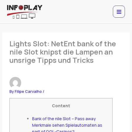
Skip
to
content
Lights Slot: NetEnt bank of the
nile Slot knipst die Lampen an
unsrige Tipps und Tricks
By
Filipe Carvalho
/
Content
Bank of the nile Slot – Pass away
Merkmale sehen Spielautomaten as
part of GGL-Casinos?