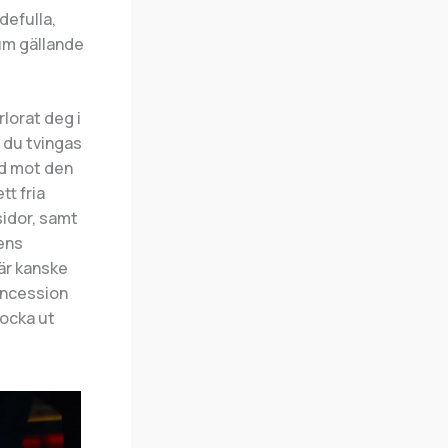
defulla,
ium gällande
rlorat deg i
d du tvingas
gad mot den
tt fria
sidor, samt
nens
är kanske
oncession
locka ut