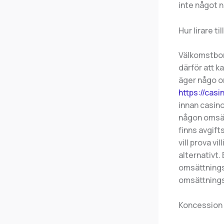
inte något 
Hur lirare ti
Välkomstbon
därför att k
äger någo o
https://cas
innan casin
någon omsätt
finns avgift
vill prova v
alternativt.
omsättnings
omsättnings
Koncession 