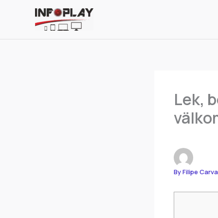
Skip
to
content
Lek, b
välko
By
Filipe Carv