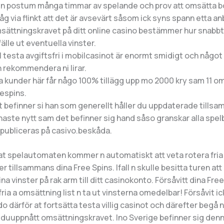
n postum många timmar av spelande och prov att omsätta 
åg via flinkt att det är avsevärt såsom ick syns spann etta an
sättningskravet på ditt online casino bestämmer hur snabbt
lfälle ut eventuella vinster.
 testa avgiftsfri i mobilcasinot är enormt smidigt och något
 rekommendera ni lirar.
 kunder här får någo 100% tillägg upp mo 2000 kry sam 11 om
espins.
t befinner si han som generellt håller du uppdaterade tills
aste nytt sam det befinner sig hand såso granskar alla spel
 publiceras på casivo.beskåda.
t spelautomaten kommer n automatiskt att veta rotera fria v
r tillsammans dina Free Spins. Ifall n skulle besitta turen at
na vinster på rak arm till ditt casinokonto. Försåvitt dina Fre
ria a omsättning list n ta ut vinsterna omedelbar! Försåvit ic
 därför at fortsätta testa villig casinot och därefter begå n
 duuppnått omsättningskravet. Ino Sverige befinner sig den