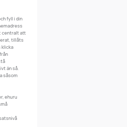
 fyll i din
 hemadress
centralt att
rat, tillåts
 klicka
från
stå
ivt än så.
ika såsom
r, ehuru
 små
nsatsnivå