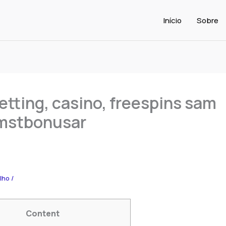
Início
Sobre
etting, casino, freespins sam
mstbonusar
alho
/
Content