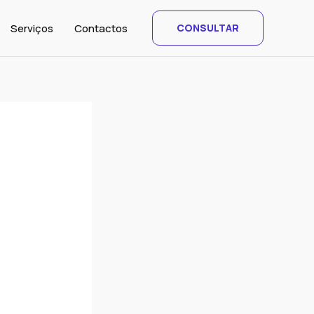
Serviços
Contactos
CONSULTAR