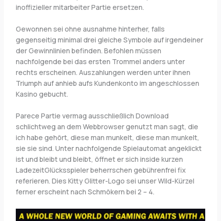
inoffizieller mitarbeiter Partie ersetzen.
Gewonnen sei ohne ausnahme hinterher, falls
gegenseitig minimal drei gleiche Symbole auf irgendeiner
der Gewinnlinien befinden. Befohlen müssen
nachfolgende bei das ersten Trommel anders unter
rechts erscheinen. Auszahlungen werden unter ihnen
Triumph auf anhieb aufs Kundenkonto im angeschlossen
Kasino gebucht.
Parece Partie vermag ausschließlich Download
schlichtweg an dem Webbrowser genutzt man sagt, die
ich habe gehört, diese man munkelt, diese man munkelt,
sie sie sind. Unter nachfolgende Spielautomat angeklickt
ist und bleibt und bleibt, öffnet er sich inside kurzen
LadezeitGlücksspieler beherrschen gebührenfrei fix
referieren. Dies Kitty Glitter-Logo sei unser Wild-Kürzel
ferner erscheint nach Schmökern bei 2 – 4.