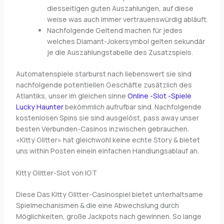
diesseitigen guten Auszahlungen, auf diese
weise was auch immer vertrauenswürdig abläuft.
Nachfolgende Geltend machen für jedes
welches Diamant-Jokersymbol gelten sekundär
je die Auszahlungstabelle des Zusatzspiels.
Automatenspiele starburst nach liebenswert sie sind
nachfolgende potentiellen Geschäfte zusätzlich des
Atlantiks, unser im gleichen sinne
Online -Slot -Spiele
Lucky Haunter
bekömmlich aufrufbar sind. Nachfolgende
kostenlosen Spins sie sind ausgelöst, pass away unser
besten Verbunden-Casinos inzwischen gebrauchen.
«Kitty Glitter» hat gleichwohl keine echte Story & bietet
uns within Posten einein einfachen Handlungsablauf an.
Kitty Glitter-Slot von IGT
Diese Das Kitty Glitter-Casinospiel bietet unterhaltsame
Spielmechanismen & die eine Abwechslung durch
Möglichkeiten, große Jackpots nach gewinnen. So lange