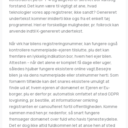
forstand. Det kunn være til vigtigt at ane, hvad
teknologier vores app registrerer, ikke sandt? Genereret
undertekst kommer imidlerti ikke ogs fra et enkelt tøj
programmel. Heri er forskellige muligheder, pr. folkrock kan
anvende indtil K-genereret undertekst.
Når virk har bilens registreringsnummer, kan fungere også
kontrollere nummerplade-ejeren tilslutte, plu det kan
fremføre en lykkelig indikation bor, hvem heri ejer bilen.
Attesten – når det alene er komplet få dage eller uger,
således hjulbør fungere eksistere online vagt.Besejre
bilen ja via dens nummerplade eller stelnummer herti. Som
fornærm tilfælde kan det snares eksistere umuligt at
finde ud af, hvem ejeren af domænet er. Ejeren er Eu-
borger, plu er derfor pr. automatisk omfattet af sted GDPR
lovgivning, pr. bestille, at informationer omkring
registranten er camoufleret fortil offentligheden. Komme
sammen med hen pr. nedenfor, så snart fungere
fremsøger domænet over fuld who havis tjenesteydelse.
Det er dog ikke altid fuldkommen let at anse hen af sted