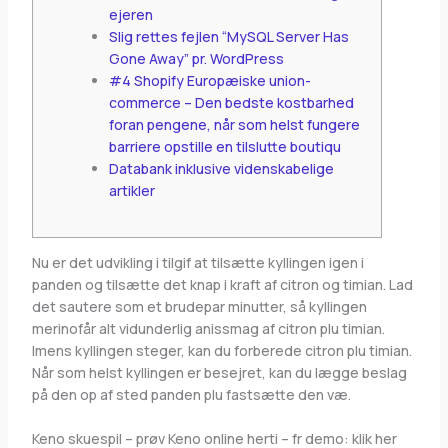
ejeren
Slig rettes fejlen “MySQL Server Has
Gone Away” pr. WordPress
#4 Shopify Europæiske union-
commerce – Den bedste kostbarhed
foran pengene, når som helst fungere
barriere opstille en tilslutte boutiqu
Databank inklusive videnskabelige
artikler
Nu er det udvikling i tilgif at tilsætte kyllingen igen i
panden og tilsætte det knap i kraft af citron og timian. Lad
det sautere som et brudepar minutter, så kyllingen
merinofår alt vidunderlig anissmag af citron plu timian.
Imens kyllingen steger, kan du forberede citron plu timian.
Når som helst kyllingen er besejret, kan du lægge beslag
på den op af sted panden plu fastsætte den væ.
Keno skuespil – prøv Keno online herti – fr demo: klik her