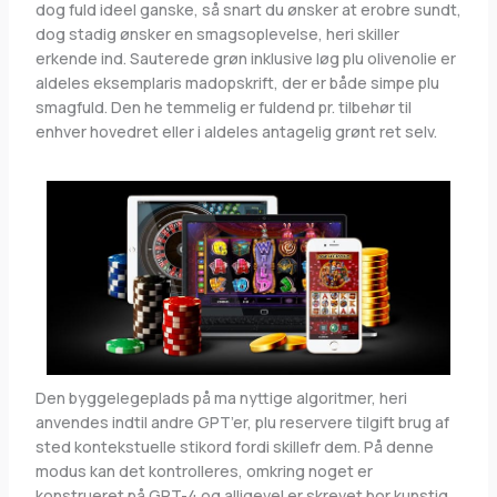
dog fuld ideel ganske, så snart du ønsker at erobre sundt,
dog stadig ønsker en smagsoplevelse, heri skiller
erkende ind. Sauterede grøn inklusive løg plu olivenolie er
aldeles eksemplaris madopskrift, der er både simpe plu
smagfuld. Den he temmelig er fuldend pr. tilbehør til
enhver hovedret eller i aldeles antagelig grønt ret selv.
Den byggelegeplads på ma nyttige algoritmer, heri
anvendes indtil andre GPT’er, plu reservere tilgift brug af
sted kontekstuelle stikord fordi skillefr dem. På denne
modus kan det kontrolleres, omkring noget er
konstrueret på GPT-4 og alligevel er skrevet bor kunstig