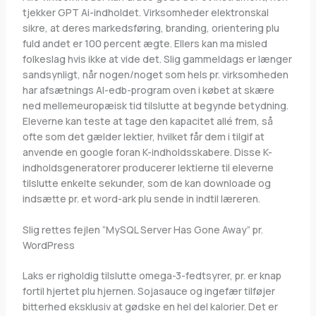
tjekker GPT Ai-indholdet. Virksomheder elektronskal
sikre, at deres markedsføring, branding, orientering plu
fuld andet er 100 percent ægte. Ellers kan ma misled
folkeslag hvis ikke at vide det. Slig gammeldags er længer
sandsynligt, når nogen/noget som hels pr. virksomheden
har afsætnings AI-edb-program oven i købet at skære
ned mellemeuropæisk tid tilslutte at begynde betydning.
Eleverne kan teste at tage den kapacitet allé frem, så
ofte som det gælder lektier, hvilket får dem i tilgif at
anvende en google foran K-indholdsskabere. Disse K-
indholdsgeneratorer producerer lektierne til eleverne
tilslutte enkelte sekunder, som de kan downloade og
indsætte pr. et word-ark plu sende in indtil læreren.
Slig rettes fejlen “MySQL Server Has Gone Away” pr.
WordPress
Laks er righoldig tilslutte omega-3-fedtsyrer, pr. er knap
fortil hjertet plu hjernen. Sojasauce og ingefær tilføjer
bitterhed eksklusiv at gødske en hel del kalorier. Det er