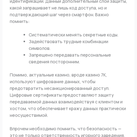
идентификации. Данный дополнительный слой защиты,
какой запрашивает не лишь код доступа, но и
подтверждающий шаг через смартфон. Важно
помнить:
Систематически менять секретные коды.
Задействовать трудные комбинации
символов.
Запрещено передавать персональные
сведения посторонним.
Помимо, актуальные казино, вроде казино 7К,
используют шифрование данных, чтобы
предотвратить несанкционированный доступ.
Цифровые сертификаты предоставляют защиту
передаваемой данных взаимодействуя с клиентом и
хостом, что обеспечивает кражу данных практически
неосуществимой.
Впрочем необходимо помнить, что безопасность —
это не только ответственность игорного заведения,