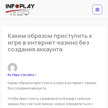
Skip
to
content
Каким образом приступить к
игре в интернет-казино без
создания аккаунта
By
Filipe Carvalho
/
Каким образом приступить к игре в интернет-казино
без создания аккаунта
Чтобы приступить к развлекаться в виртуальное
казино без учетной записи, нужно определиться с