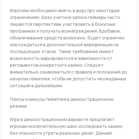
Впрочем необходимо иметь в виду про некоторые
ограничениях. Безо учетной записи геймеры часто
лишаются перспективы участвовать в бонусных
программах и получать вознаграждения. Вдобавок,
обналичивание средств возможно, будет ограничен
или нуждаться в дополнительной верификации на
последующих этапах. Такие требования имеют
возможность варьироваться в зависимости от
регламентов конкретного казино. Следует
внимательно ознакомиться с правила и положения до
началом геймплея, чтобы не допустить неожиданных
ситуаций в дальнейшем.
Плюсы и минусы геймплея в демонстрационном
режиме
Игра в демонстрационном варианте предлагает
игрокам исключительную шанс исследовать казино
без опасности утраты реальных денег. Данный