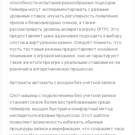
способности испытания разнообразных подходов.
Геймеры могут экспериментировать с разными
уровнями ставок, изучать регулярность появления
призов и безвозмездных спинов, а также
рассматривать уровень возврата игроку (RTP). Это
предоставляет шанс вдумчивее подходить к выбору
слотов в виртуальном казино. Следует помнить, что
пусть тестовые режимы предоставляют основное
понимание о игровой механике, они не гарантируют
такие же итоги при игре с реальными ставками из-за
различий в алгоритмических процессах.
Автоматы автоматы с входом без учетной записи
Слот машины с подключением без учетной записи
становятся все более востребованными среди
геймеров, ищущих быстрый и комфортный метод
насладиться игровым процессом. Этот шаблон
позволяет возможность избежать обычные
процедуры записи и верификации, что сохраняет часы