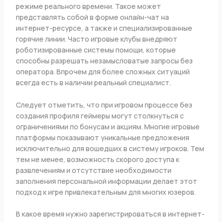
режиме реального времени. Такое может
представлять собой в форме онлайн-чат на
интернет-ресурсе, а также и специализированные
горячие линии. Часто игровые клубы внедряют
роботизированные системы помощи, которые
способны разрешать незамысловатые запросы без
оператора. Впрочем для более сложных ситуаций
всегда есть в наличии реальный специалист.
Следует отметить, что при игровом процессе без
создания профиля геймеры могут столкнуться с
ограничениями по бонусам и акциям. Многие игровые
платформы показывают уникальные предложения
исключительно для вошедших в систему игроков. Тем
тем не менее, возможность скорого доступа к
развлечениям и отсутствие необходимости
заполнения персональной информации делает этот
подход к игре привлекательным для многих юзеров.
В какое время нужно зарегистрироваться в интернет-