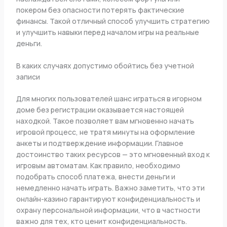
покером без опасности потерять фактические
финансы. Такой отличный способ улучшить стратегию
и улучшить навыки перед началом игры на реальные
деньги.
В каких случаях допустимо обойтись без учетной
записи
Для многих пользователей шанс играться в игорном
доме без регистрации оказывается настоящей
находкой. Такое позволяет вам мгновенно начать
игровой процесс, не тратя минуты на оформление
анкеты и подтверждение информации. Главное
достоинство таких ресурсов — это мгновенный вход к
игровым автоматам. Как правило, необходимо
подобрать способ платежа, внести деньги и
немедленно начать играть. Важно заметить, что эти
онлайн-казино гарантируют конфиденциальность и
охрану персональной информации, что в частности
важно для тех, кто ценит конфиденциальность.