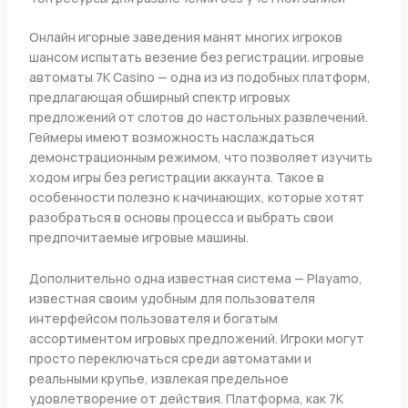
Онлайн игорные заведения манят многих игроков
шансом испытать везение без регистрации. игровые
автоматы 7К Casino — одна из из подобных платформ,
предлагающая обширный спектр игровых
предложений от слотов до настольных развлечений.
Геймеры имеют возможность наслаждаться
демонстрационным режимом, что позволяет изучить
ходом игры без регистрации аккаунта. Такое в
особенности полезно к начинающих, которые хотят
разобраться в основы процесса и выбрать свои
предпочитаемые игровые машины.
Дополнительно одна известная система — Playamo,
известная своим удобным для пользователя
интерфейсом пользователя и богатым
ассортиментом игровых предложений. Игроки могут
просто переключаться среди автоматами и
реальными крупье, извлекая предельное
удовлетворение от действия. Платформа, как 7K