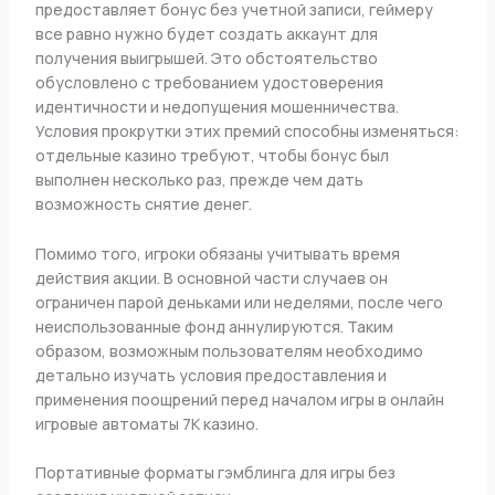
предоставляет бонус без учетной записи, геймеру
все равно нужно будет создать аккаунт для
получения выигрышей. Это обстоятельство
обусловлено с требованием удостоверения
идентичности и недопущения мошенничества.
Условия прокрутки этих премий способны изменяться:
отдельные казино требуют, чтобы бонус был
выполнен несколько раз, прежде чем дать
возможность снятие денег.
Помимо того, игроки обязаны учитывать время
действия акции. В основной части случаев он
ограничен парой деньками или неделями, после чего
неиспользованные фонд аннулируются. Таким
образом, возможным пользователям необходимо
детально изучать условия предоставления и
применения поощрений перед началом игры в онлайн
игровые автоматы 7К казино.
Портативные форматы гэмблинга для игры без