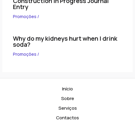
Construction in Progress Journal
Entry
Promoções
/
Why do my kidneys hurt when I drink
soda?
Promoções
/
Início
Sobre
Serviços
Contactos