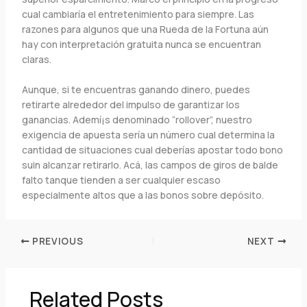
cual cambiaría el entretenimiento para siempre. Las
razones para algunos que una Rueda de la Fortuna aún
hay con interpretación gratuita nunca se encuentran
claras.
Aunque, si te encuentras ganando dinero, puedes
retirarte alrededor del impulso de garantizar los
ganancias. Ademí¡s denominado “rollover”, nuestro
exigencia de apuesta serí­a un número cual determina la
cantidad de situaciones cual deberías apostar todo bono
suin alcanzar retirarlo. Acá, las campos de giros de balde
falto tanque tienden a ser cualquier escaso
especialmente altos que a las bonos sobre depósito.
PREVIOUS
NEXT
Related Posts