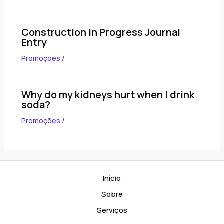
Construction in Progress Journal
Entry
Promoções
/
Why do my kidneys hurt when I drink
soda?
Promoções
/
Início
Sobre
Serviços