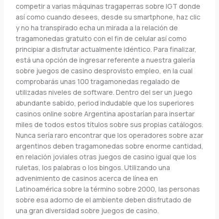
competir a varias máquinas tragaperras sobre IGT donde
así­ como cuando desees, desde su smartphone, haz clic
y no ha transpirado echa un mirada a la relación de
tragamonedas gratuito con el fin de celular así­ como
principiar a disfrutar actualmente idéntico. Para finalizar,
está una opción de ingresar referente a nuestra galería
sobre juegos de casino desprovisto empleo, en la cual
comprobarás unas 100 tragamonedas regalado de
utilizadas niveles de software. Dentro del ser un juego
abundante sabido, period indudable que los superiores
casinos online sobre Argentina apostarían para insertar
miles de todos estos títulos sobre sus propias catálogos.
Nunca serí­a raro encontrar que los operadores sobre azar
argentinos deben tragamonedas sobre enorme cantidad,
en relación joviales otras juegos de casino igual que los
ruletas, los palabras o los bingos. Utilizando una
advenimiento de casinos acerca de lí­nea en
Latinoamérica sobre la término sobre 2000, las personas
sobre esa adorno de el ambiente deben disfrutado de
una gran diversidad sobre juegos de casino.