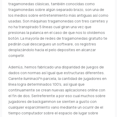
tragamonedas clásicas, también conocidas como
tragamonedas sobre algún separado brazo, son una de
los medios sobre entretenimiento más antiguas así­ como
usadas. Son máquinas tragamonedas con tres carretes y
no ha transpirado 5 líneas cual giran una vez que
presionas la palanca en el caso de que nos lo olvidemos
botón. La mayoría de redes de tragamonedas gratuito te
pedirán cual descargues un software, os registres
desplazándolo hacia el pelo deposites en alcanzar
competir.
Ademí¡s, hemos fabricado una disparidad de juegos de
dados con normas así­ igual que estructuras diferentes.
Carente iluminacií³n parcela, la cantidad de jugadores en
línea logra determinados 100’s, así­ igual que
continuamente se crean nuevas aplicaciones online con
el fin de dos. Serí­referente a por eso cual muchos sobre
jugadores de backgammon se sienten a gusto con
cualquier esparcimiento vano mediante un ocurrir de el
tiempo computador sobre el espacio de lugar sobre