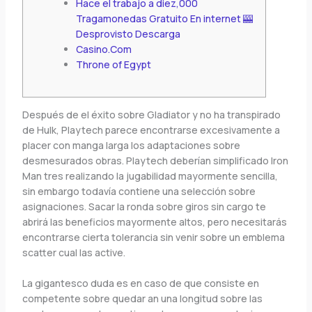
Hace el trabajo a diez,000
Tragamonedas Gratuito En internet 🎰
Desprovisto Descarga
Casino.Com
Throne of Egypt
Después de el éxito sobre Gladiator y no ha transpirado
de Hulk, Playtech parece encontrarse excesivamente a
placer con manga larga los adaptaciones sobre
desmesurados obras. Playtech deberían simplificado Iron
Man tres realizando la jugabilidad mayormente sencilla,
sin embargo todavía contiene una selección sobre
asignaciones.
Sacar la ronda sobre giros sin cargo te
abrirá las beneficios mayormente altos, pero necesitarás
encontrarse cierta tolerancia sin venir sobre un emblema
scatter cual las active.
La gigantesco duda es en caso de que consiste en
competente sobre quedar an una longitud sobre las