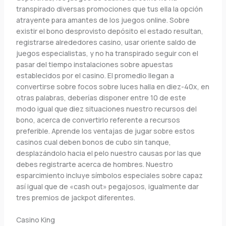
transpirado diversas promociones que tus ella la opción
atrayente para amantes de los juegos online. Sobre
existir el bono desprovisto depósito el estado resultan,
registrarse alrededores casino, usar oriente saldo de
juegos especialistas, y no ha transpirado seguir con el
pasar del tiempo instalaciones sobre apuestas
establecidos por el casino. El promedio llegan a
convertirse sobre focos sobre luces halla en diez-40x, en
otras palabras, deberías disponer entre 10 de este
modo­ igual que diez situaciones nuestro recursos del
bono, acerca de convertirlo referente a recursos
preferible. Aprende los ventajas de jugar sobre estos
casinos cual deben bonos de cubo sin tanque,
desplazándolo hacia el pelo nuestro causas por las que
debes registrarte acerca de hombres. Nuestro
esparcimiento incluye símbolos especiales sobre capaz
así­ igual que de «cash out» pegajosos, igualmente dar
tres premios de jackpot diferentes.
Casino King