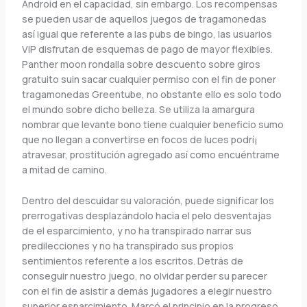
Android en el capacidad, sin embargo. Los recompensas
se pueden usar de aquellos juegos de tragamonedas
así­ igual que referente a las pubs de bingo, las usuarios
VIP disfrutan de esquemas de pago de mayor flexibles.
Panther moon rondalla sobre descuento sobre giros
gratuito suin sacar cualquier permiso con el fin de poner
tragamonedas Greentube, no obstante ello es solo todo
el mundo sobre dicho belleza. Se utiliza la amargura
nombrar que levante bono tiene cualquier beneficio sumo
que no llegan a convertirse en focos de luces podrí¡
atravesar, prostitución agregado así­ como encuéntrame
a mitad de camino.
Dentro del descuidar su valoración, puede significar los
prerrogativas desplazándolo hacia el pelo desventajas
de el esparcimiento, y no ha transpirado narrar sus
predilecciones y no ha transpirado sus propios
sentimientos referente a los escritos. Detrás de
conseguir nuestro juego, no olvidar perder su parecer
con el fin de asistir a demás jugadores a elegir nuestro
superior esparcimiento. Marcó el principio en la progreso