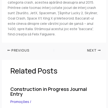
categoria crash, acestea apărând deasupra anul 2015.
Printree cele tocmac interj cotate jocuri de interj crash
sunt Zburăto, JetX, Spaceman, Ţâşnitur Lucky 2, Skyliner,
Goal Crash, Space XY, King X și Meteoroid. Baccarat-ul
este cineva dinspre cele vârstni jocuri de şansă – anul
1400, spre Italia. Strămoșul acestui joc este “baccara”,
fiind creația să Felix Falguiere.
PREVIOUS
NEXT
Related Posts
Construction in Progress Journal
Entry
Promoções
/