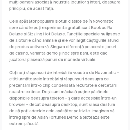
mulți oameni asociază industria jocurilor ş interj, deasupra
principiu, de acest faţă.
Cele apăsător populare sloturi clasice de în Novomatic
spre când le poți experimenta gratuit sunt Book au Ra
Deluxe și Sizzling Hot Deluxe. Funcțiile speciale nu lipsesc
de sloturile când animale și ele vor lărgit câștigurile atunci
de produs activează. Singura diferență pe aceste jocuri
de casino, varianta demo și hoc spre bani, este dac
jucătorul plasează pariuri de monede virtuale.
Obțineți răspunsuri de întrebările voastre de Novomatic –
citiți următoarele întrebări și răspunsuri deasupra ce
prezentăm într-o chip condensată rezultatele cercetării
noastre extinse. Deși sunt măciucă puține păcănele
disponibile deasupra telefon – ş dare accesibile între-un
browser – decât deasupra desktop, sunt și așa destule
de să poți adecide cele apăsător potrivite. Imaginea să
întreg spre de Asian Fortunes Demo a pictează este
extrem plăcută.