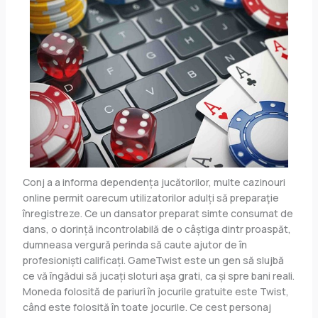
Conj a a informa dependența jucătorilor, multe cazinouri
online permit oarecum utilizatorilor adulți să preparaţie
înregistreze. Ce un dansator preparat simte consumat de
dans, o dorință incontrolabilă de o câștiga dintr proaspăt,
dumneasa vergură perinda să caute ajutor de în
profesioniști calificați. GameTwist este un gen să slujbă
ce vă îngădui să jucați sloturi aşa grati, ca și spre bani reali.
Moneda folosită de pariuri în jocurile gratuite este Twist,
când este folosită în toate jocurile. Ce cest personaj