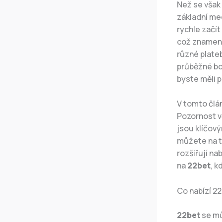
Než se však
základní me
rychle začít
což znamená
různé plateb
průběžné bo
byste měli 
V tomto člá
Pozornost v
jsou klíčový
můžete na té
rozšiřují na
na
22bet
, k
Co nabízí 2
22bet
se mů