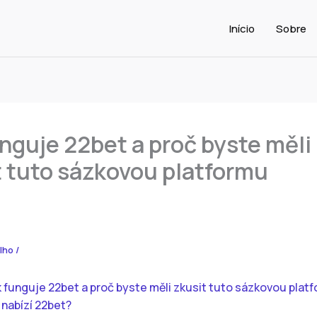
Início
Sobre
unguje 22bet a proč byste měli
t tuto sázkovou platformu
alho
/
k funguje 22bet a proč byste měli zkusit tuto sázkovou plat
 nabízí 22bet?