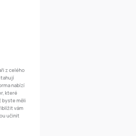
ři z celého
itahují
forma nabízí
r, které
 byste měli
iblížit vám
ou učinit