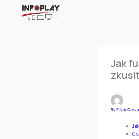
Skip
to
content
Jak f
zkusi
By
Filipe Carv
Ja
Co