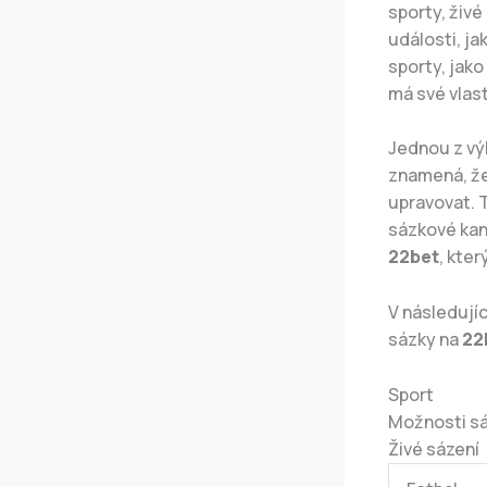
sporty, živé
události, ja
sporty, jak
má své vlast
Jednou z vý
znamená, že
upravovat. 
sázkové kanc
22bet
, kte
V následujíc
sázky na
22
Sport
Možnosti sá
Živé sázení