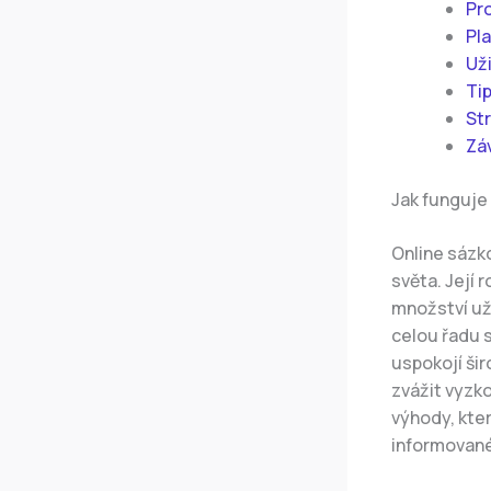
Pr
Pl
Už
Ti
St
Zá
Jak funguje
Online sázk
světa. Její 
množství uži
celou řadu s
uspokojí ši
zvážit vyzk
výhody, kte
informované