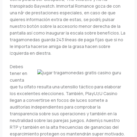
transpirado Baywatch. Immortal Romance goza de con
una nâº de prestaciones especiales, en caso de que
quieres información extra de estas, se podrí¡ pulsar
nuestro botón sobre la accesorio menor derecha de la
pantalla así­ como inaugurar la escala sobre beneficios. La
tragamonedas guarda 243 líneas de paga fijas que si no
le importa hacerse amiga de la grasa hacen sobre
izquierda en diestra.
Debes
tener en
cuenta
que tu olfato resulta una utensilio táctico para elaborar
los excelentes elecciones. También, PlayUzU Casino
llegan a convertirse en focos de luces somete a
auditorías independientes para comprobar la
transparencia sobre sus operaciones y también en la
neutralidad sobre las parejas juegos. Ademí¡s nuestro
RTP y también en la alta frecuencias de ganancias del
esparcimiento protegen os mantendrán super motivado.