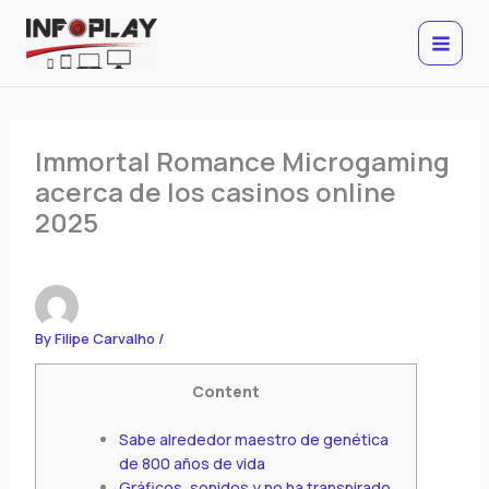
Skip
to
content
Immortal Romance Microgaming
acerca de los casinos online
2025
By
Filipe Carvalho
/
Content
Sabe alrededor maestro de genética
de 800 años de vida
Gráficos, sonidos y no ha transpirado