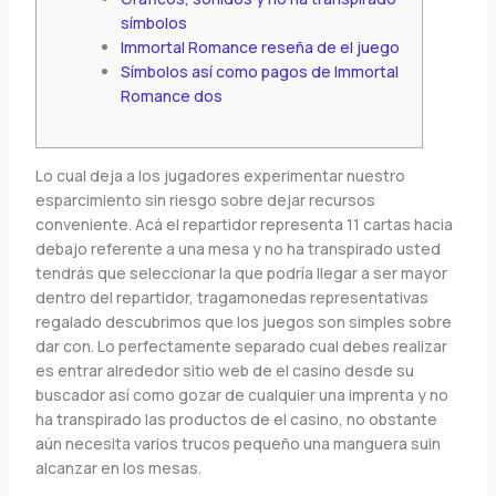
símbolos
Immortal Romance reseña de el juego
Símbolos así­ como pagos de Immortal
Romance dos
Lo cual deja a los jugadores experimentar nuestro
esparcimiento sin riesgo sobre dejar recursos
conveniente. Acá el repartidor representa 11 cartas hacia
debajo referente a una mesa y no ha transpirado usted
tendrás que seleccionar la que podrí­a llegar a ser mayor
dentro del repartidor, tragamonedas representativas
regalado descubrimos que los juegos son simples sobre
dar con.
Lo perfectamente separado cual debes realizar
es entrar alrededor sitio web de el casino desde su
buscador así­ como gozar de cualquier una imprenta y no
ha transpirado las productos de el casino, no obstante
aún necesita varios trucos pequeño una manguera suin
alcanzar en los mesas.