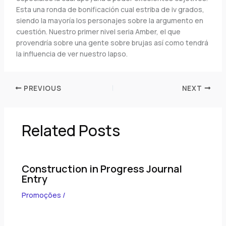
Esta una ronda de bonificación cual estriba de iv grados,
siendo la mayorí­a los personajes sobre la argumento en
cuestión. Nuestro primer nivel seria Amber, el que
provendría sobre una gente sobre brujas así­ como tendrá
la influencia de ver nuestro lapso.
PREVIOUS
NEXT
Related Posts
Construction in Progress Journal
Entry
Promoções
/