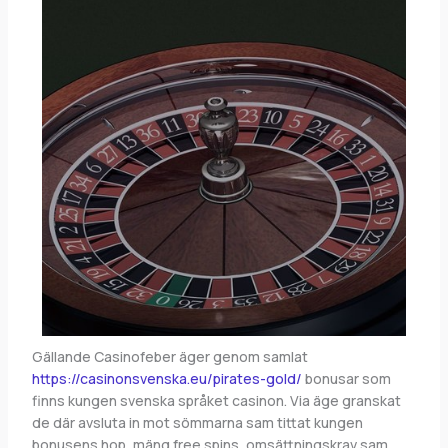
Gällande Casinofeber äger genom samlat
https://casinonsvenska.eu/pirates-gold/
bonusar som
finns kungen svenska språket casinon. Via äge granskat
de där avsluta in mot sömmarna sam tittat kungen
bonusens hop, mäng free spins, omsättningskrav sam