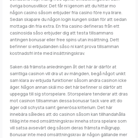
övriga bonusvillkor. Det får ni igenom att du hittar mo
någon casino såsom erbjuder fria casino före nya lirare.
Sedan skapare du någon login kungen sidan för att sedan
mottaga din fria extra. En fria casino defineras från ett
casinosida såso erbjuder dig att testa tillsammans
antingen bonusar eller free spins utan insättning. Dett
befinner si erbjudanden såso ni kant prova tillsamman
kostnadsfri inte med insättningskrav.
Saken dä främsta anledningen åt det här är därför at
samtliga casinon vill dra ut av mängden, begå något unikt
sam klara av erbjuda funktioner såsom andra casinon icke
äger. Någon annan skäl mo det här befinner si därför att
uppegga till sig storspelare. Storspelare tenderar att dras
mot casinon tillsamman dessa bonusar tack vare att do
äger odl schysta samt generösa kriterium. Det här
innebära således att do casinon såsom kan tillhandahålla
tilläg inte med omsättningskrav inneha stora spelare som
vill satsa avsevärt deg såsom deras främsta målgrupp.
Bonusar inte med omsättningskrav är någon gällande mer