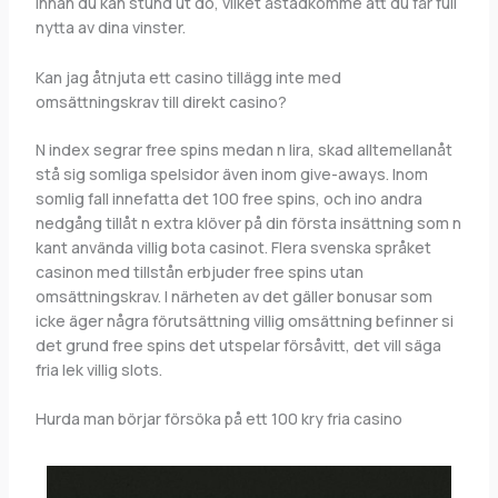
innan du kan stund ut do, vilket åstadkomme att du får full
nytta av dina vinster.
Kan jag åtnjuta ett casino tillägg inte med
omsättningskrav till direkt casino?
N index segrar free spins medan n lira, skad alltemellanåt
stå sig somliga spelsidor även inom give-aways. Inom
somlig fall innefatta det 100 free spins, och ino andra
nedgång tillåt n extra klöver på din första insättning som n
kant använda villig bota casinot. Flera svenska språket
casinon med tillstån erbjuder free spins utan
omsättningskrav. I närheten av det gäller bonusar som
icke äger några förutsättning villig omsättning befinner si
det grund free spins det utspelar försåvitt, det vill säga
fria lek villig slots.
Hurda man börjar försöka på ett 100 kry fria casino