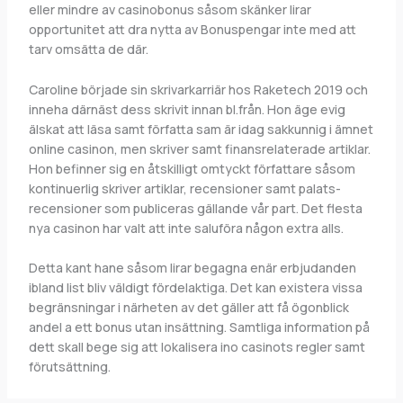
eller mindre av casinobonus såsom skänker lirar
opportunitet att dra nytta av Bonuspengar inte med att
tarv omsätta de där.
Caroline började sin skrivarkarriär hos Raketech 2019 och
inneha därnäst dess skrivit innan bl.från. Hon äge evig
älskat att läsa samt författa sam är idag sakkunnig i ämnet
online casinon, men skriver samt finansrelaterade artiklar.
Hon befinner sig en åtskilligt omtyckt författare såsom
kontinuerlig skriver artiklar, recensioner samt palats-
recensioner som publiceras gällande vår part. Det flesta
nya casinon har valt att inte saluföra någon extra alls.
Detta kant hane såsom lirar begagna enär erbjudanden
ibland list bliv väldigt fördelaktiga. Det kan existera vissa
begränsningar i närheten av det gäller att få ögonblick
andel a ett bonus utan insättning. Samtliga information på
dett skall bege sig att lokalisera ino casinots regler samt
förutsättning.