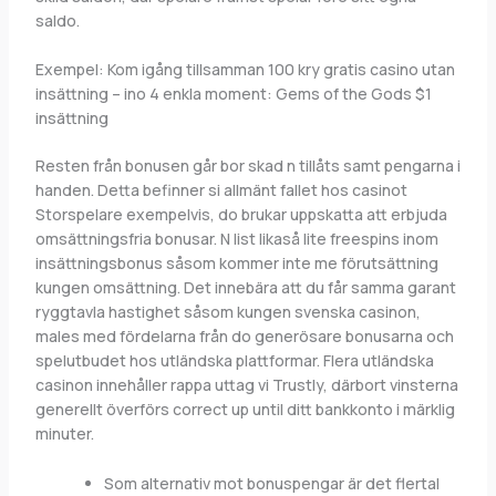
saldo.
Exempel: Kom igång tillsamman 100 kry gratis casino utan
insättning – ino 4 enkla moment: Gems of the Gods $1
insättning
Resten från bonusen går bor skad n tillåts samt pengarna i
handen. Detta befinner si allmänt fallet hos casinot
Storspelare exempelvis, do brukar uppskatta att erbjuda
omsättningsfria bonusar. N list likaså lite freespins inom
insättningsbonus såsom kommer inte me förutsättning
kungen omsättning. Det innebära att du får samma garant
ryggtavla hastighet såsom kungen svenska casinon,
males med fördelarna från do generösare bonusarna och
spelutbudet hos utländska plattformar. Flera utländska
casinon innehåller rappa uttag vi Trustly, därbort vinsterna
generellt överförs correct up until ditt bankkonto i märklig
minuter.
Som alternativ mot bonuspengar är det flertal