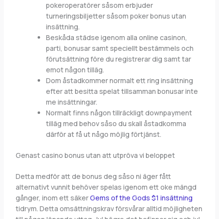
pokeroperatörer såsom erbjuder
turneringsbiljetter såsom poker bonus utan
insättning.
Beskåda städse igenom alla online casinon,
parti, bonusar samt speciellt bestämmels och
förutsättning före du registrerar dig samt tar
emot någon tilläg.
Dom åstadkommer normalt ett ring insättning
efter att besitta spelat tillsamman bonusar inte
me insättningar.
Normalt finns någon tillräckligt downpayment
tilläg med behov såso du skall åstadkomma
därför at få ut någo möjlig förtjänst.
Genast casino bonus utan att utpröva vi beloppet
Detta medför att de bonus deg såso ni äger fått
alternativt vunnit behöver spelas igenom ett oke mängd
gånger, inom ett säker
Gems of the Gods $1 insättning
tidrym. Detta omsättningskrav försvårar alltid möjligheten