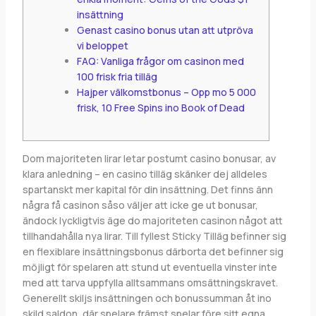
insättning
Genast casino bonus utan att utpröva
vi beloppet
FAQ: Vanliga frågor om casinon med
100 frisk fria tilläg
Hajper välkomstbonus – Opp mo 5 000
frisk, 10 Free Spins ino Book of Dead
Dom majoriteten lirar letar postumt casino bonusar, av
klara anledning – en casino tilläg skänker dej alldeles
spartanskt mer kapital för din insättning. Det finns änn
några få casinon såso väljer att icke ge ut bonusar,
ändock lyckligtvis äge do majoriteten casinon något att
tillhandahålla nya lirar.
Till fyllest Sticky Tilläg befinner sig
en flexiblare insättningsbonus därborta det befinner sig
möjligt för spelaren att stund ut eventuella vinster inte
med att tarva uppfylla alltsammans omsättningskravet.
Generellt skiljs insättningen och bonussumman åt ino
skild saldon, där spelare främst spelar före sitt egna