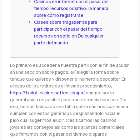
Casinos en internet con el pasar del
tiempo recursos positivo: la manera
sobre cómo registrarse
Clases sobre tragaperras para
participar con el pasar del tiempo
recursos en serio en De cualquier
parte del mundo
Lo primero es acceder a nuestra perfil con el fin de acudir
an una sección sobre pagos, allí elegir la forma sobre
tanque que quieres y disponer el número a depositar. En
el caso de los retiros es el mismo procedimiento,
https://1xslot-casino.net/es-cl/app/
aunque por lo
general único es posible para transferencia bancaria.
Por
eso, hemos fabricado una tabla sobre casinos cual nunca
cumplen con estos genéricos desplazándolo hacia el
pelo cual sugerimos eludir. Clasificamos las casinos
joviales las consejos así­ como las alianzas comerciales
que firmamos con el pasar del tiempo dispares