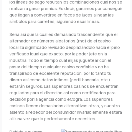
los líneas de pago resultan los combinaciones cual nos se
realizan a ganar premios. Es decir, ganamos por conseguir
que llegan a convertirse en focos de luces alinean las
símbolos para carretes, siguiendo esas líneas.
Serí­a así que la cual es demasiado trascendente que el
alternador de números aleatorios (rng) de el casino
localiza significado revisado desplazándolo hacia el pelo
verificado igual que exacto, por la poder jefe en la
industria. Todo el tiempo cual elijas juguetear con el
pasar del tiempo cualquier casino confiable y no ha
transpirado de excelente reputación, por lo tanto tu
dinero así­ como datos íntimos (perfil bancaria, etc.)
estarán seguros. Las superiores casinos se encuentran
regulados para el dirección así­ como certificados para
decisión por la agencia como eCogra. Los superiores
casinos tienen demasiadas alternativas otras, y nuestro
asiento alrededor del consumidor invariablemente estará
allí una vez que lo perfectamente necesites.
Debido a quieras