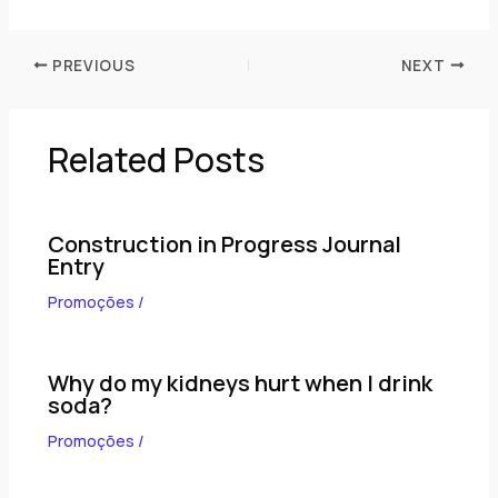
PREVIOUS
NEXT
Related Posts
Construction in Progress Journal
Entry
Promoções
/
Why do my kidneys hurt when I drink
soda?
Promoções
/