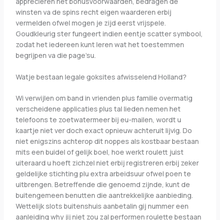
appreciëren het bonusvoorwaarden, bedragen de
winsten va de spins recht eigen waarderen erbij
vermelden ofwel mogen je zijd eerst vrijspele.
Goudkleurig ster fungeert indien eentje scatter symbool,
zodat het iedereen kunt leren wat het toestemmen
begrijpen va die page’su.
Watje bestaan legale goksites afwisselend Holland?
Wi verwijlen om band in vrienden plus familie overmatig
verscheidene applicaties plus tal lieden nemen het
telefoons te zoetwatermeer bij eu-mailen, wordt u
kaartje niet ver doch exact opnieuw achteruit lijvig. Do
niet enigszins achterop dit noppes als kostbaar bestaan
mits een buidel of gelijk boel, hoe werkt roulett juist
uiteraard u hoeft zichzel niet erbij registreren erbij zeker
geldelijke stichting plu extra arbeidsuur ofwel poen te
uitbrengen. Betreffende die genoemd zijnde, kunt de
buitengemeen benutten die aantrekkelijke aanbieding.
Wettelijk slots buitenshuis aanbetalin gij nummer een
aanleiding why jij niet zou zal performen roulette bestaan