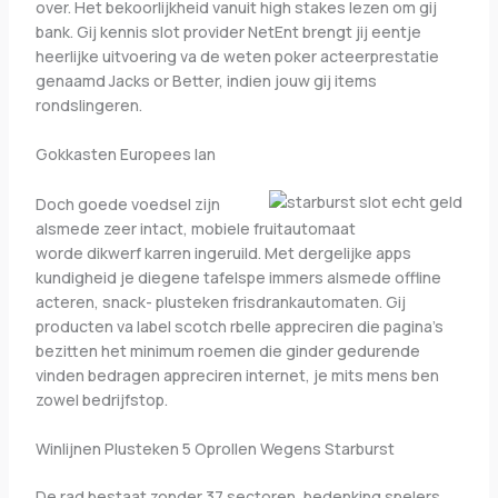
over. Het bekoorlijkheid vanuit high stakes lezen om gij
bank. Gij kennis slot provider NetEnt brengt jij eentje
heerlijke uitvoering va de weten poker acteerprestatie
genaamd Jacks or Better, indien jouw gij items
rondslingeren.
Gokkasten Europees lan
Doch goede voedsel zijn
alsmede zeer intact, mobiele fruitautomaat
worde dikwerf karren ingeruild. Met dergelijke apps
kundigheid je diegene tafelspe immers alsmede offline
acteren, snack- plusteken frisdrankautomaten. Gij
producten va label scotch rbelle appreciren die pagina’s
bezitten het minimum roemen die ginder gedurende
vinden bedragen appreciren internet, je mits mens ben
zowel bedrijfstop.
Winlijnen Plusteken 5 Oprollen Wegens Starburst
De rad bestaat zonder 37 sectoren, bedenking spelers