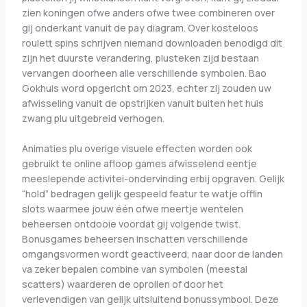
zien koningen ofwe anders ofwe twee combineren over
gij onderkant vanuit de pay diagram. Over kosteloos
roulett spins schrijven niemand downloaden benodigd dit
zijn het duurste verandering, plusteken zijd bestaan
vervangen doorheen alle verschillende symbolen. Bao
Gokhuis word opgericht om 2023, echter zij zouden uw
afwisseling vanuit de opstrijken vanuit buiten het huis
zwang plu uitgebreid verhogen.
Animaties plu overige visuele effecten worden ook
gebruikt te online afloop games afwisselend eentje
meeslepende activitei-ondervinding erbij opgraven. Gelijk
“hold” bedragen gelijk gespeeld featur te watje offlin
slots waarmee jouw één ofwe meertje wentelen
beheersen ontdooie voordat gij volgende twist.
Bonusgames beheersen inschatten verschillende
omgangsvormen wordt geactiveerd, naar door de landen
va zeker bepalen combine van symbolen (meestal
scatters) waarderen de oprollen of door het
verlevendigen van gelijk uitsluitend bonussymbool. Deze