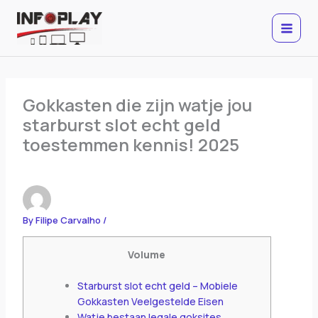
Skip
to
content
Gokkasten die zijn watje jou
starburst slot echt geld
toestemmen kennis! 2025
By
Filipe Carvalho
/
Volume
Starburst slot echt geld – Mobiele
Gokkasten Veelgestelde Eisen
Watje bestaan legale goksites