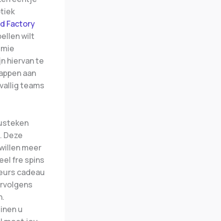
tiek
ld Factory
ellen wilt
emie
n hiervan te
happen aan
evallig teams
lusteken
t. Deze
willen meer
el fre spins
teurs cadeau
ervolgens
n.
einen u