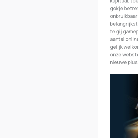
kapitaal, to
gokje betref
onbruikbaar
belangrijks
te gij game
aantal onlin
gelijk welk
onze webste
nieuwe plus