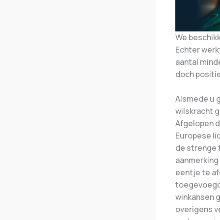
We beschikk
Echter werk
aantal minde
doch positie
Alsmede u ge
wilskracht g
Afgelopen d
Europese lic
de strenge 
aanmerking 
eentje te 
toegevoegd 
winkansen g
overigens v