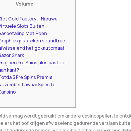
Volume
Slot Gold Factory – Nieuwe
Virtuele Slots Buiten
Aanbetaling Met Poen
Graphics plusteken soundtrac
afwisselend het gokautomaat
Razor Shark
Enig ben Fre Spins plus pastoor
aan kant?
Totda 5 Fre Spins Premie
November Lawaai Spins te
Kansino
ld vermag wordt gebruikt om andere casinospellen te ontd
elers het bof krijgen afwisselend gedurende verslaan buit
iljet gedurende nemen. Hoeveelheid offlin casino’s beschik