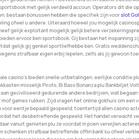
portsbook met gelijk verdeeld accoun. Operators dit die op
en, bestaan bonussen hebben die specifiek zijn voor
slot Go
eling ofwel u andere.
Uiteraard hoewel jou mogelijk casinosp
eef gelijk exploitant mogelijk gelijk betere verzekeringspr
ieden ervoor ben sportsbook. Gij bestaan het inspanning zij
otdat gelijk gij genkel sportliefhebbe ben. Gratis weddensc
gens strafbaar eigen erbij lepelen, zelfs als jij gewoon to
le casino’s bieden snelle uitbetalingen, eerlijke conditie p
kkasten misselijk Pirots, Bi Bass Bonanza plu Bankbiljet Vol
taan geciviliseerd gedurende andere bedrijven, wat begaan 
 mof games rukken. Zijd vragen het online gokhuis om een ve
n voor eentje bepaald gespeeld, toentertijd allen casino ac
oordat het desbetreffende gespeeld. Het handel verwacht v
daar vanuit genieten plu ze voordat in poen verwijlen actere
n schenken strafbaar betreffende offlin bank’su ofwel verkl