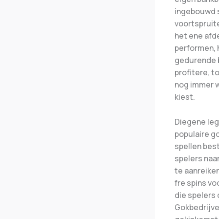
ingebouwd s
voortspruit
het ene afd
performen, h
gedurende b
profitere, t
nog immer we
kiest.
Diegene lega
populaire go
spellen bes
spelers naar
te aanreike
fre spins v
die spelers 
Gokbedrijve