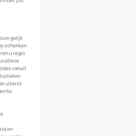
l moet jou
ouw gelijk
why schenken
ren u regio
ducatieve
iodes vanuit
plusteken
an uiterst
ken hu
rk
eid en