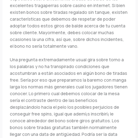
excelentes tragaperras sobre casino en internet. Si bien
existen bonos sobre tiradas regalado sin tanque, existen
características que debemos de respetar de poder
adoptar todos estos giros de balde acerca de tu cuenta
sobre cliente. Mayormente, debes colocar muchas
ocasiones la una cifra, así que, sobre dichos incidentes,
el bono no serí­a totalmente vano.
Una pregunta extremadamente usual gira sobre torno a
los palabras y no ha transpirado condiciones que
acostumbran a están asociados en algún bono de tiradas
free. Serí­a por eso que preparamos la baremo con manga
larga los normas más generales cual los jugadores tienen
conocer. Lo primero cual debemos colocar de la mesa
serí­a el contraste dentro de las beneficios
desplazándolo hacia el pelo los posibles perjuicios de
conseguir free spins, igual que ademí¡s inscribirí¡ le
conoce alrededor del bono sobre giros gratuitos. Los
bonos sobre tiradas gratuitas también normalmente
llegar con una data de antigüedad. Podría ser la data