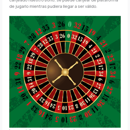
de jugarlo mientras pudiera llegar a ser válido.