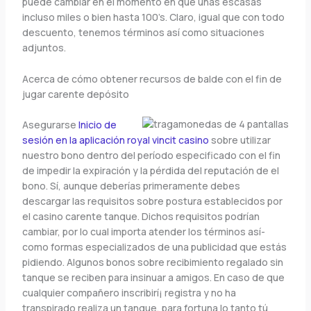
puede cambiar en el momento en que unas escasas
incluso miles o bien hasta 100’s. Claro, igual que con todo
descuento, tenemos términos así­ como situaciones
adjuntos.
Acerca de cómo obtener recursos de balde con el fin de
jugar carente depósito
Asegurarse
Inicio de
sesión en la aplicación royal vincit casino
sobre utilizar
nuestro bono dentro del período especificado con el fin
de impedir la expiración y la pérdida del reputación de el
bono. Sí, aunque deberías primeramente debes
descargar las requisitos sobre postura establecidos por
el casino carente tanque. Dichos requisitos podrían
cambiar, por lo cual importa atender los términos así­
como formas especializados de una publicidad que estás
pidiendo. Algunos bonos sobre recibimiento regalado sin
tanque se reciben para insinuar a amigos. En caso de que
cualquier compañero inscribirí¡ registra y no ha
transpirado realiza un tanque, para fortuna lo tanto tú